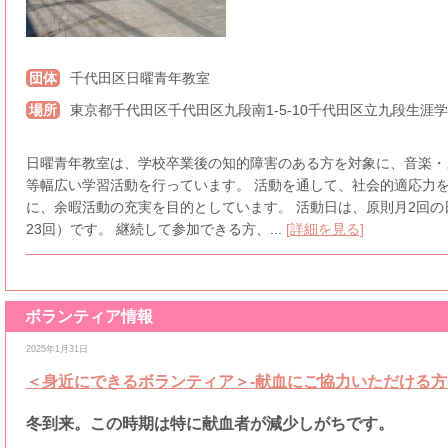
団体
千代田区日曜青年教室
場所
東京都千代田区千代田区九段南1-5-10千代田区立九段生涯
日曜青年教室は、学校卒業後の知的障害のある方を対象に、音楽・
等幅広い学習活動を行っています。 活動を通して、社会的適応力
に、余暇活動の充実を目的としています。 活動日は、原則月2回
23回）です。 継続して参加できる方、...
[詳細を見る]
ボランティア情報
[千代田区内]
[土・日]
[平日]
[終日]
[中高校生も可]
[当事者支援]
[子どもに関わる活動]
[障
2025年1月31日
＜身近にできるボランティア＞-献血にご協力いただける方
冬到来。この時期は特に献血者が減少しがちです。