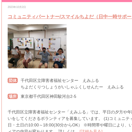
[千代田区内]
[土・日]
[平日]
[終日]
[中高校生も可（区内在住のみ）
2023年10月2日
コミュニティパートナー/スマイルちよだ（日中一時サポ
団体
千代田区立障害者福祉センター えみふる
ちよだくりつしょうがいしゃふくしせんたー えみふる
場所
東京都千代田区神田駿河台2-5
千代田区立障害者福祉センター「えみふる」では、平日の夕方や年
いをしてくださるボランティアを募集しています。 (1)コミュニテ
日・土日の10:00～18:00(30分からOK） ※時間帯や曜日によ
ィアの内容が変わります。 詳しくは...
[詳細を見る]