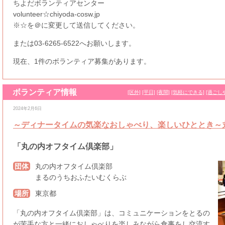
ちよだボランティアセンター
volunteer☆chiyoda-cosw.jp
※☆を＠に変更して送信してください。
または03-6265-6522へお願いします。
現在、1件のボランティア募集があります。
ボランティア情報
[区外]
[平日]
[夜間]
[気軽にできる]
[過ごし
2024年2月6日
～ディナータイムの気楽なおしゃべり、楽しいひととき～
「丸の内オフタイム倶楽部」
団体
丸の内オフタイム倶楽部
まるのうちおふたいむくらぶ
場所
東京都
「丸の内オフタイム倶楽部」は、コミュニケーションをとるの
が苦手な方と一緒におしゃべりを楽しみながら食事をし交流す