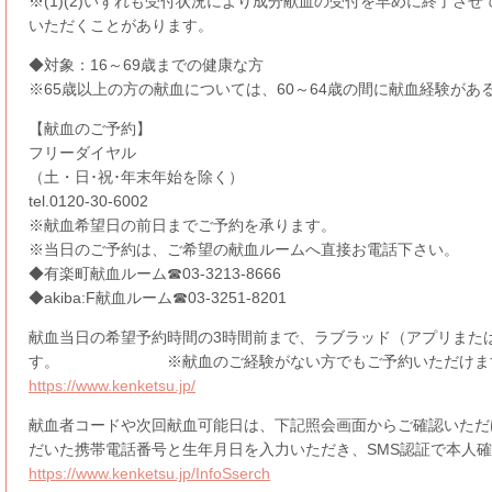
※(1)(2)いずれも受付状況により成分献血の受付を早めに終了させ
いただくことがあります。
◆対象：16～69歳までの健康な方
※65歳以上の方の献血については、60～64歳の間に献血経験があ
【献血のご予約】
フリーダイヤル
（土・日･祝･年末年始を除く）
tel.0120-30-6002
※献血希望日の前日までご予約を承ります。
※当日のご予約は、ご希望の献血ルームへ直接お電話下さい。
◆有楽町献血ルーム☎03-3213-8666
◆akiba:F献血ルーム☎03-3251-8201
献血当日の希望予約時間の3時間前まで、ラブラッド（アプリまたは
す。 ※献血のご経験がない方でもご予約いただけま
https://www.kenketsu.jp/
献血者コードや次回献血可能日は、下記照会画面からご確認いただ
だいた携帯電話番号と生年月日を入力いただき、SMS認証で本人
https://www.kenketsu.jp/InfoSserch