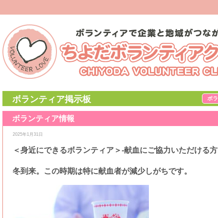
ボランティア掲示板
ボラ
ボランティア情報
[千代田区内]
[土・日]
[平日]
[終日]
[中高校生も可]
[当事者支援]
[子どもに関わる活動]
[障
2025年1月31日
＜身近にできるボランティア＞-献血にご協力いただける方
冬到来。この時期は特に献血者が減少しがちです。