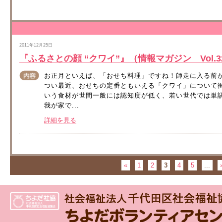
2011年12月25日
『ふるさとの顔 “クワイ”』（情報マガジン Vol.32
お正月といえば、「おせち料理」ですね！師走に入る前
つい最近、おせちの定番ともいえる「クワイ」について
いう食材が世間一般には認知度が低く、若い世代では単
我が家で...
詳細を見る
«
1
2
3
4
5
...