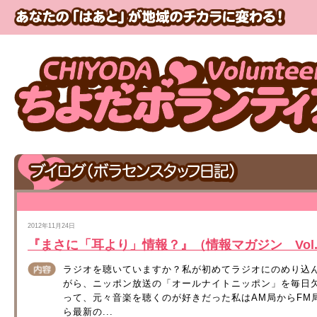
2012年11月24日
『まさに「耳より」情報？』（情報マガジン Vol.33
ラジオを聴いていますか？私が初めてラジオにのめり込
がら、ニッポン放送の「オールナイトニッポン」を毎日
って、元々音楽を聴くのが好きだった私はAM局からFM
ら最新の...