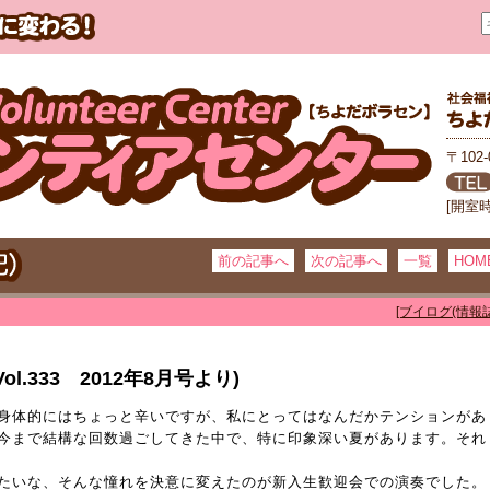
〒102
[開室
前の記事へ
次の記事へ
一覧
HOM
[ブイログ(情報誌
.333 2012年8月号より)
身体的にはちょっと辛いですが、私にとってはなんだかテンションがあ
今まで結構な回数過ごしてきた中で、特に印象深い夏があります。それ
たいな、そんな憧れを決意に変えたのが新入生歓迎会での演奏でした。