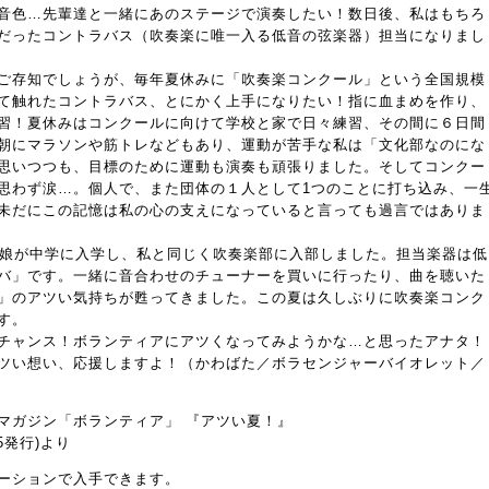
音色…先輩達と一緒にあのステージで演奏したい！数日後、私はもちろ
だったコントラバス（吹奏楽に唯一入る低音の弦楽器）担当になりまし
ご存知でしょうが、毎年夏休みに「吹奏楽コンクール」という全国規模
て触れたコントラバス、とにかく上手になりたい！指に血まめを作り、
習！夏休みはコンクールに向けて学校と家で日々練習、その間に６日間
朝にマラソンや筋トレなどもあり、運動が苦手な私は「文化部なのにな
思いつつも、目標のために運動も演奏も頑張りました。そしてコンクー
思わず涙…。個人で、また団体の１人として1つのことに打ち込み、一
未だにこの記憶は私の心の支えになっていると言っても過言ではありま
娘が中学に入学し、私と同じく吹奏楽部に入部しました。担当楽器は低
バ」です。一緒に音合わせのチューナーを買いに行ったり、曲を聴いた
」のアツい気持ちが甦ってきました。この夏は久しぶりに吹奏楽コンク
す。
チャンス！ボランティアにアツくなってみようかな…と思ったアナタ！
ツい想い、応援しますよ！（かわばた／ボラセンジャーバイオレット／
マガジン「ボランティア」 『アツい夏！』
25発行)より
ーションで入手できます。