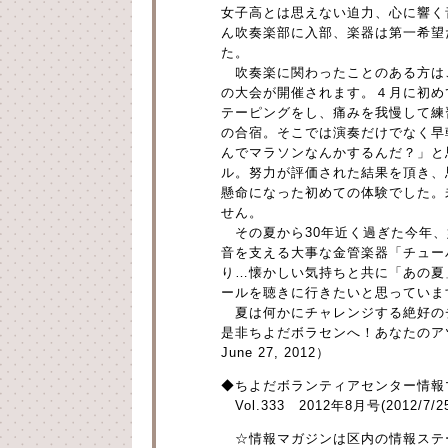
女子高とは思えない迫力、心に響く
ん吹奏楽部に入部、楽器は第一希望
た。
吹奏楽に関わったことのある方は
の大会が開催されます。４月に初め
テーピングをし、痛みを我慢して練
の合宿。そこでは演奏だけでなく早
んでマラソンなんかするんだ？」と
ル。努力が評価された結果を頂き、
懸命になった初めての体験でした。
せん。
その夏から30年近く過ぎた今年、
音を支える大事な金管楽器「チュー
り…懐かしい気持ちと共に「あの夏
ールを聴きに行きたいと思っていま
夏は何かにチャレンジする絶好の
是非ちよだボラセンへ！あなたのア
June 27, 2012）
◆ちよだボランティアセンター情報
Vol.333 2012年8月号(2012/7/
☆情報マガジンは区内の情報ステ