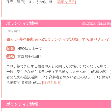
保守、運用） ３．その他、啓...
[詳細を見る]
ボランティア情報
[千代田区内]
[応相談]
[障
2022年9月7日
障がい者や高齢者へのボランティア活動してみませんか？
団体
NPO法人ホープ
場所
東京都千代田区
コロナ禍で外出する機会や人との関わりの場が少なくなった中で、
一緒に楽しみながらボランティア活動をしませんか。 ■活動内容 
者のための音訳活動 （２）高齢者と障がい者との散歩 （３）障が
活動時間 要相談 ■活...
[詳細を見る]
ボランティア情報
[千代田区内]
[土・日]
[平日]
[午後のみ]
[中高校生も可（区内在住の