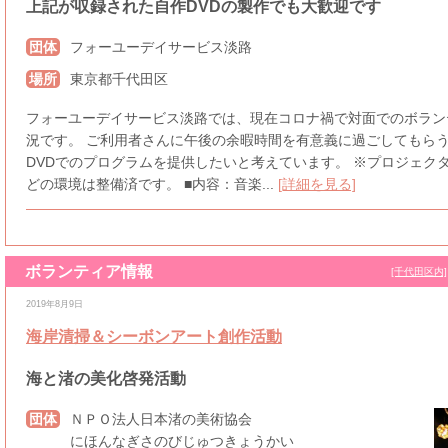
上記が収録された自作DVDの製作でも大歓迎です
団体
フォーユーデイサービス淡路
場所
東京都千代田区
フォーユーデイサービス淡路では、現在コロナ禍で対面でのボラン
況です。 ご利用者さんに午後の余暇時間を有意義に過ごしてもらう
DVDでのプログラムを提供したいと考えています。 ※プロジェク
どの環境は整備済です。 ■内容：音楽...
[詳細を見る]
ボランティア情報
[千代田区内]
2019年8月9日
海岸清掃＆シーボンアート創作活動
海と渚の美化啓発活動
団体
ＮＰＯ法人日本渚の美術協会
にほんなぎさのびじゅつきょうかい