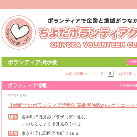
ボランティア掲示板
ボラ
« 前の記事へ
1
2
3
次の記事へ 
ボランティア情報
[千代田区内]
2022年11月7日
【対面でのボランティア活動】高齢者施設のレクリエーシ
団体
岩本町ほほえみプラザ（デイ含む）
いわもとちょうほほえみぷらざ
場所
東京都千代田区岩本町 2-15-3