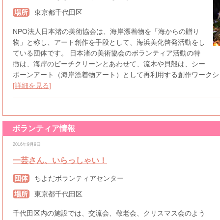
場所
東京都千代田区
NPO法人日本渚の美術協会は、海岸漂着物を「海からの贈り
物」と称し、アート創作を手段として、海浜美化啓発活動をし
ている団体です。 日本渚の美術協会のボランティア活動の特
徴は、海岸のビーチクリーンとあわせて、流木や貝殻は、シー
ボーンアート（海岸漂着物アート）として再利用する創作ワークショ
[詳細を見る]
ボランティア情報
[千代田区内]
[応相談]
[子どもに関わる活動]
[障がい者に関わる活動]
[高齢者に
2016年9月9日
一芸さん、いらっしゃい！
団体
ちよだボランティアセンター
場所
東京都千代田区
千代田区内の施設では、交流会、敬老会、クリスマス会のよう