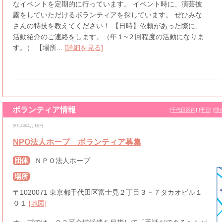
なイベントを定期的に行っています。 イベント時に、演芸披
露をしていただけるボランティアを探しています。 ぜひみな
さんの特技を教えてください！ 【日時】依頼があった際に、
活動紹介のご連絡をします。（年１~２回程度の活動になりま
す。） 【場所...
[詳細を見る]
ボランティア情報
[千代田区内]
[平日]
[障
2014年4月16日
NPO法人ホープ ボランティア募集
団体
ＮＰＯ法人ホープ
場所
〒1020071 東京都千代田区富士見２丁目３－７タカオビル１
０１
[地図]