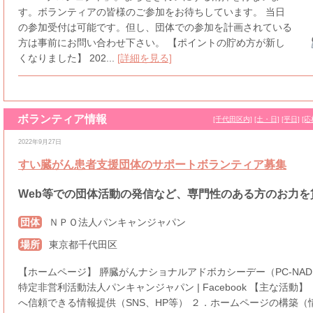
す。ボランティアの皆様のご参加をお待ちしています。 当日
の参加受付は可能です。但し、団体での参加を計画されている
方は事前にお問い合わせ下さい。 【ポイントの貯め方が新し
くなりました】 202...
[詳細を見る]
ボランティア情報
[千代田区内]
[土・日]
[平日]
[応
2022年9月27日
すい臓がん患者支援団体のサポートボランティア募集
Web等での団体活動の発信など、専門性のある方のお力を
団体
ＮＰＯ法人パンキャンジャパン
場所
東京都千代田区
【ホームページ】 膵臓がんナショナルアドボカシーデー（PC-NAD） (pan
特定非営利活動法人パンキャンジャパン | Facebook 【主な活動
へ信頼できる情報提供（SNS、HP等） ２．ホームページの構築（