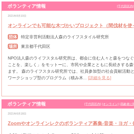
ボランティア情報
[千代田区内]
2021年8月10日
オンラインでも可能な木づかいプロジェクト（間伐材を使
団体
特定非営利活動法人森のライフスタイル研究所
場所
東京都千代田区
NPO法人森のライフスタル研究所は、都会に住む人々と森をつな
ことを、楽しく」をモットーに、市民や企業とともに長続きする森
ます。 森のライフスタル研究所では、社員参加型の社会貢献活動
ワークショップ型のプログラム（積み木...
[詳細を見る]
ボランティア情報
[千代田区内]
[オンライン]
[高齢者に
2021年6月18日
Zoomやオンラインレクのボランティア募集-音楽・ヨガ・