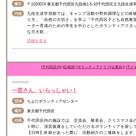
〒1020074 東京都千代田区九段南1-5-10千代田区立九段生
九段生涯学習館では、キャンプ活動や野外調理などの体
り方」「自然の大切さ」を学ぶ『千代田区子ども自然教
ーダー育成のための学生を中心としたボランティアスタ
な方大歓...
詳細を見る
[千代田区内]
[応相談]
[ボランティアクラブ(企業向)]
[子ど
2016年9月9日
一芸さん、いらっしゃい！
ちよだボランティアセンター
東京都千代田区
千代田区内の施設では、交流会、敬老会、クリスマス会
ト時に、演芸披露をしていただけるボランティアを探し
【日時】依頼があった際に、活動紹介のご連絡をします。（