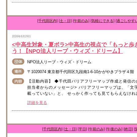
[千代田区内]
[土・日]
[午前のみ]
[気軽にできる]
[過ごしやす
2026年6月29日
<中高生対象・夏ボラ>中高生の視点で「もっと歩
う！【NPO法人リーブ・ウィズ・ドリーム】
NPO法人リーブ・ウィズ・ドリーム
〒1020074 東京都千代田区九段南1‐6‐10かがやきプラザ４
【活動内容】 ◆千代田バリアフリーマップ作成と発信の
担当者からのメッセージ> バリアフリーマップは、「文
載っていない」と、 せっかく作っても見てもらえなければ
詳細を見る
[千代田区内]
[土・日]
[平日]
[午前のみ]
[午後のみ]
[終日]
[