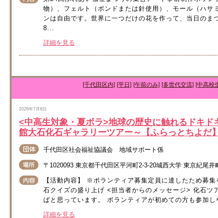
物）、フェルト（ボンドまたは針使用）、モール（ハサ
ンは自由です。世界に一つだけの花を作って、当日のまつり
8...
詳細を見る
[千代田区内]
[平日]
[午前のみ]
[多世代交流]
[中高校
2026年7月6日
<中高生対象・夏ボラ>地球の歴史に触れるドキド
館大石化石ギャラリーツアー～【ふらっとちよだ
千代田区社会福祉協議会 地域サポート係
〒1020093 東京都千代田区平河町2-3-20城西大学 東京紀
【活動内容】 ※ボランティア募集定員に達したため募集を
石クイズの盛り上げ <担当者からのメッセージ> 化石ツ
ばと思っています。 ボランティアが初めての方も参加しや
詳細を見る