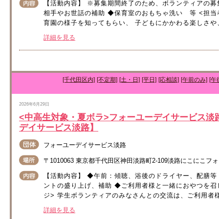
【活動内容】 ※募集期間終了のため、ボランティアの募
相手やお世話の補助 ◆保育室のおもちゃ洗い 等 <担当
育園の様子を知ってもらい、 子どもにかかわる楽しさや、
詳細を見る
[千代田区内]
[不定期]
[土・日]
[平日]
[応相談]
[午前のみ]
[午
2026年6月29日
<中高生対象・夏ボラ>フォーユーデイサービス淡
デイサービス淡路】
フォーユーデイサービス淡路
〒1010063 東京都千代田区神田淡路町2-109淡路にこにこ
【活動内容】 ◆午前：傾聴、浴後のドライヤー、配膳等
ントの盛り上げ、補助 ◆ご利用者様と一緒におやつを召
ジ> 学生ボランティアのみなさんとの交流は、ご利用者様
詳細を見る