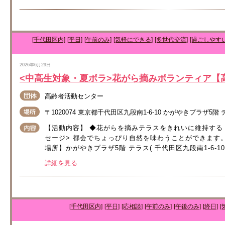
[千代田区内]
[平日]
[午前のみ]
[気軽にできる]
[多世代交流]
[過ごしやす
2026年6月29日
<中高生対象・夏ボラ>花がら摘みボランティア【
高齢者活動センター
〒1020074 東京都千代田区九段南1-6-10 かがやきプラザ5階
【活動内容】 ◆花がらを摘みテラスをきれいに維持する
セージ> 都会でちょっぴり自然を味わうことができます
場所】かがやきプラザ5階 テラス( 千代田区九段南1-6-1
詳細を見る
[千代田区内]
[平日]
[応相談]
[午前のみ]
[午後のみ]
[終日]
[