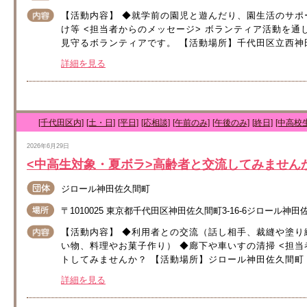
【活動内容】 ◆就学前の園児と遊んだり、園生活のサポ
け等 <担当者からのメッセージ> ボランティア活動を通
見守るボランティアです。 【活動場所】千代田区立西神田
詳細を見る
[千代田区内]
[土・日]
[平日]
[応相談]
[午前のみ]
[午後のみ]
[終日]
[中高校
2026年6月29日
<中高生対象・夏ボラ>高齢者と交流してみません
ジロール神田佐久間町
〒1010025 東京都千代田区神田佐久間町3-16-6ジロール神
【活動内容】 ◆利用者との交流（話し相手、裁縫や塗り
い物、料理やお菓子作り） ◆廊下や車いすの清掃 <担当
トしてみませんか？ 【活動場所】ジロール神田佐久間町（神田
詳細を見る