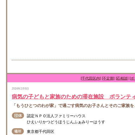
[千代田区内]
[不定期]
[応相談]
[
2024年2月6日
病気の子どもと家族のための滞在施設 ボランテ
「もうひとつのわが家」で過ごす病気のお子さんとそのご家族を
認定ＮＰＯ法人ファミリーハウス
ひえいりかつどうほうじんふぁみりーはうす
東京都千代田区