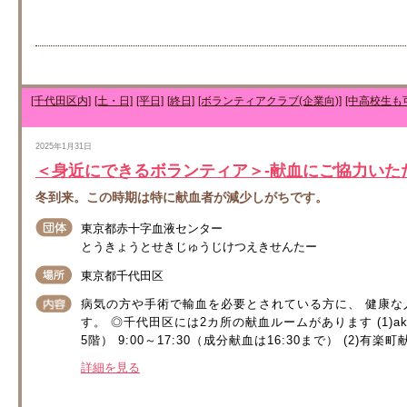
[千代田区内]
[土・日]
[平日]
[終日]
[ボランティアクラブ(企業向)]
[中高校生も
2025年1月31日
＜身近にできるボランティア＞-献血にご協力いた
冬到来。この時期は特に献血者が減少しがちです。
東京都赤十字血液センター
とうきょうとせきじゅうじけつえきせんたー
東京都千代田区
病気の方や手術で輸血を必要とされている方に、 健康
す。 ◎千代田区には2カ所の献血ルームがあります (1)ak
5階） 9:00～17:30（成分献血は16:30まで） (2)有楽町
詳細を見る