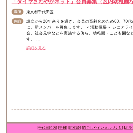
「ダイヤさわやかネット」会員募集（区内幼稚園
東京都千代田区
設立から20年余りを過ぎ、会員の高齢化のため60、70
に、新メンバーを募集します。 ＜活動概要＞ シニアラ
会、社会見学などを実施する傍ら、幼稚園・こども園な
す。 ...
詳細を見る
[千代田区内]
[平日]
[応相談]
[過ごしやすいまちづくり]
[ボラ