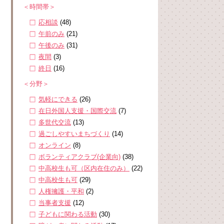
＜時間帯＞
応相談
(48)
午前のみ
(21)
午後のみ
(31)
夜間
(3)
終日
(16)
＜分野＞
気軽にできる
(26)
在日外国人支援・国際交流
(7)
多世代交流
(13)
過ごしやすいまちづくり
(14)
オンライン
(8)
ボランティアクラブ(企業向)
(38)
中高校生も可（区内在住のみ）
(22)
中高校生も可
(29)
人権擁護・平和
(2)
当事者支援
(12)
子どもに関わる活動
(30)