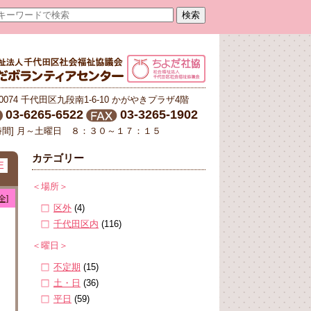
-0074 千代田区九段南1-6-10 かがやきプラザ4階
03-6265-6522
03-3265-1902
時間] 月～土曜日 ８：３０～１７：１５
カテゴリー
E
＜場所＞
全]
区外
(4)
千代田区内
(116)
＜曜日＞
不定期
(15)
土・日
(36)
平日
(59)