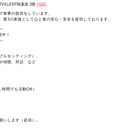
7VILLENT秋葉原 2階
[地図]
で食事の提供をしています。
、第3の家族として心と食の安心・安全を提供しております。
—
信中！
—
ブルセッティング）、
や傾聴、対話 など
１時間でも活動OK）
願いします（必須）。