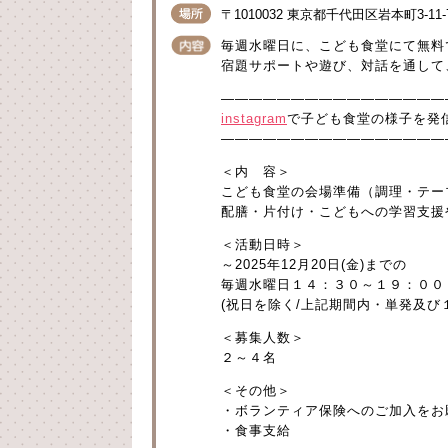
〒1010032 東京都千代田区岩本町3-11-
毎週水曜日に、こども食堂にて無料
宿題サポートや遊び、対話を通して
————————————————
instagram
で子ども食堂の様子を発
————————————————
＜内 容＞
こども食堂の会場準備（調理・テー
配膳・片付け・こどもへの学習支援
＜活動日時＞
～2025年12月20日(金)までの
毎週水曜日１４：３０～１９：００
(祝日を除く/上記期間内・単発及び
＜募集人数＞
２～４名
＜その他＞
・ボランティア保険へのご加入をお
・食事支給