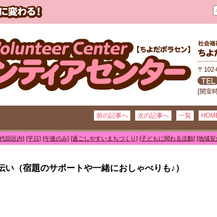
〒102
[開室
前の記事へ
次の記事へ
一覧
HOM
千代田区内]
[平日]
[午後のみ]
[過ごしやすいまちづくり]
[子どもに関わる活動]
[地域安
伝い（宿題のサポートや一緒におしゃべりも♪）