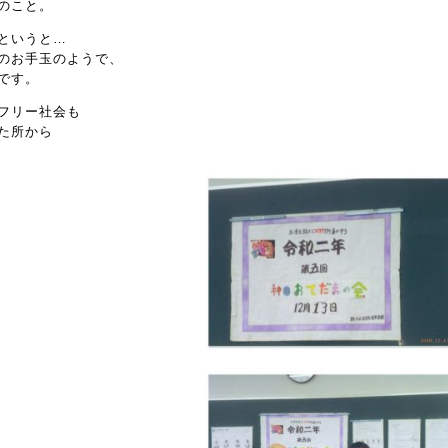
のこと。
というと…
のお手玉のようで、
です。
フリー社会も
た所から