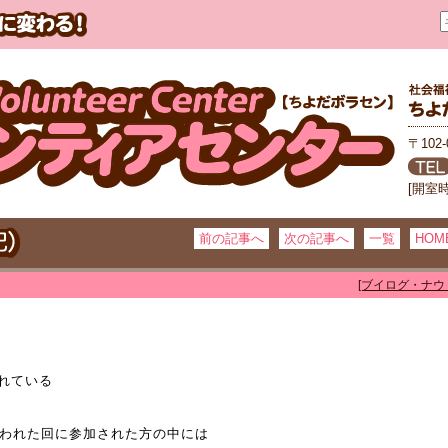
〒102
[開室
前の記事へ
次の記事へ
一覧
HOM
[ブイログ・ナウ
れている
行われた回に参加された方の中には