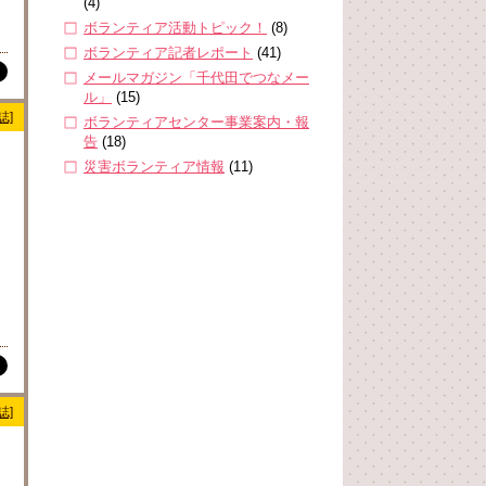
(4)
ボランティア活動トピック！
(8)
ボランティア記者レポート
(41)
メールマガジン「千代田でつなメー
ル」
(15)
誌]
ボランティアセンター事業案内・報
告
(18)
災害ボランティア情報
(11)
誌]