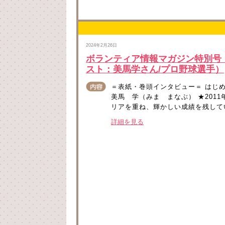
2024年2月26日
ボランティア情報マガジン特別号『J
スト：美馬学さん/プロ野球選手）
＝表紙・巻頭インタビュー＝ はじ
美馬 学（みま まなぶ） ★201
リアを重ね、輝かしい成績を残してい
詳細を見る