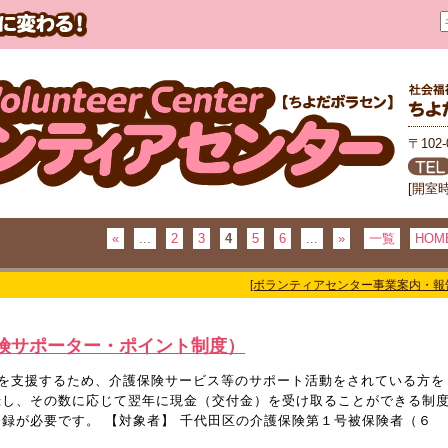
〒102
[開室
«
...
2
3
4
5
6
...
»
一覧
HOM
[ボランティアセンター事業案内・報
険サポーター・ポイント制度）
を支援するため、介護保険サービス等のサポート活動をされている方を
録し、その数に応じて翌年に現金（交付金）を受け取ることができる制
登録が必要です。 【対象者】 千代田区の介護保険第１号被保険者（６