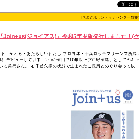
[ちよだボランティアセンター情報
oin+us(ジョイアス)』令和5年度版発行しました！(
める・かわる・あたらしいわたし プロ野球・千葉ロッテマリーンズ所属
1年にデビューして以来、2つの球団で10年以上プロ野球選手としてのキ
る美馬さん。 右手首欠損の状態で生まれたご長男とめぐり会って以..