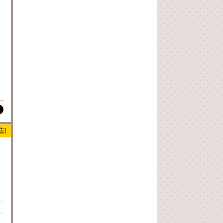
告]
テ
活
.