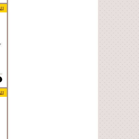
誌]
今
誌]