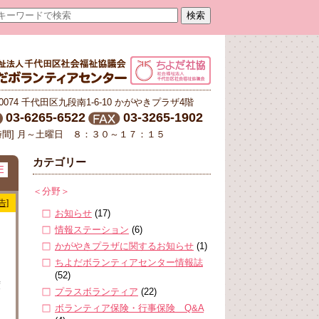
-0074 千代田区九段南1-6-10 かがやきプラザ4階
03-6265-6522
03-3265-1902
時間] 月～土曜日 ８：３０～１７：１５
カテゴリー
E
＜分野＞
告]
お知らせ
(17)
情報ステーション
(6)
かがやきプラザに関するお知らせ
(1)
ちよだボランティアセンター情報誌
(52)
度
プラスボランティア
(22)
ボランティア保険・行事保険 Q&A