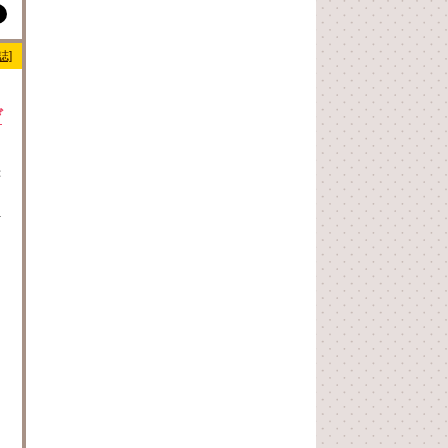
誌]
ゲ
：
ャ
.