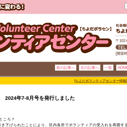
〒102
[開室
前の記事へ
次の記事へ
一覧
HOM
[ちよだボランティアセンター情報
8 2024年7-8月号を発行しました
ところ？
引き下げられたことにより、区内各所でボランティアの受入れを再開す