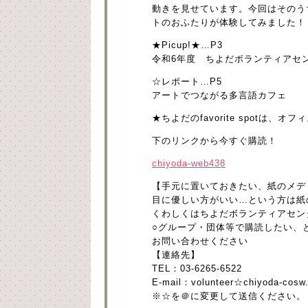
動きを見せています。今回はそのう
トのおふたりが体験してみました！
★Picup!★…P3
令和6年度 ちよだボランティアセ
☆レポート…P5
アートでつながる多言語カフェ
★ちよだのfavorite spotは、オフィ
下のリンクから今すぐ購読！
chiyoda-web438
【手元に置いておきたい、紙のメデ
目に優しい方がいい…という方は紙
くわしくはちよだボランティアセン
○グループ・団体等で購読したい、
お問い合わせください
【連絡先】
TEL：03-6265-6522
E-mail：volunteer☆chiyoda-cosw.
※☆を＠に変更して送信ください。