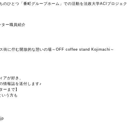
ちのひとつ「番町グループホーム」での活動を法政大学ACIプロジェク
ンター職員紹介
ス街に佇む開放的な憩いの場～OFF coffee stand Kojimachi～
ィアが好き、
の情報誌を送付します♪
ターまで】
という方も
jp