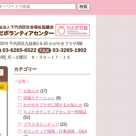
-0074 千代田区九段南1-6-10 かがやきプラザ4階
03-6265-6522
03-3265-1902
時間] 月～土曜日 ８：３０～１７：１５
カテゴリー
E
＜分野＞
誌]
お知らせ
(17)
情報ステーション
(6)
かがやきプラザに関するお知らせ
(1)
ちよだボランティアセンター情報誌
(52)
プラスボランティア
(22)
ボランティア保険・行事保険 Q&A
る