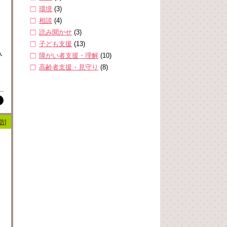
環境
(3)
相談
(4)
読み聞かせ
(3)
子ども支援
(13)
入
障がい者支援・理解
(10)
高齢者支援・見守り
(8)
防]