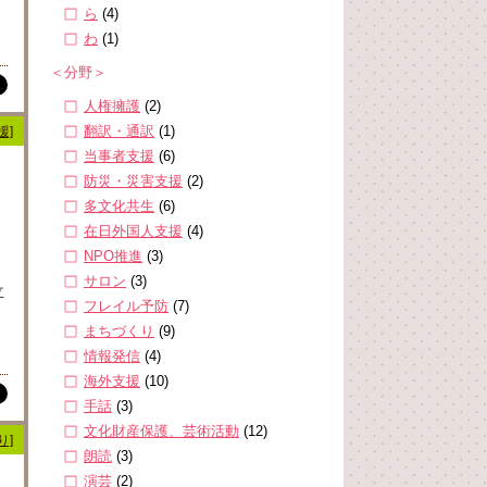
ら
(4)
わ
(1)
＜分野＞
人権擁護
(2)
翻訳・通訳
(1)
援]
当事者支援
(6)
防災・災害支援
(2)
多文化共生
(6)
在日外国人支援
(4)
NPO推進
(3)
サロン
(3)
立
フレイル予防
(7)
まちづくり
(9)
情報発信
(4)
海外支援
(10)
手話
(3)
文化財産保護、芸術活動
(12)
り]
朗読
(3)
演芸
(2)