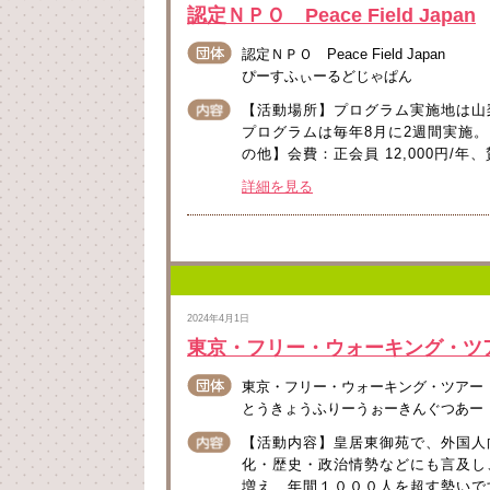
認定ＮＰＯ Peace Field Japan
認定ＮＰＯ Peace Field Japan
ぴーすふぃーるどじゃぱん
【活動場所】プログラム実施地は山
プログラムは毎年8月に2週間実施
の他】会費：正会員 12,000円/年、
詳細を見る
2024年4月1日
東京・フリー・ウォーキング・ツ
東京・フリー・ウォーキング・ツアー
とうきょうふりーうぉーきんぐつあー
【活動内容】皇居東御苑で、外国人
化・歴史・政治情勢などにも言及し
増え、年間１０００人を超す勢いで