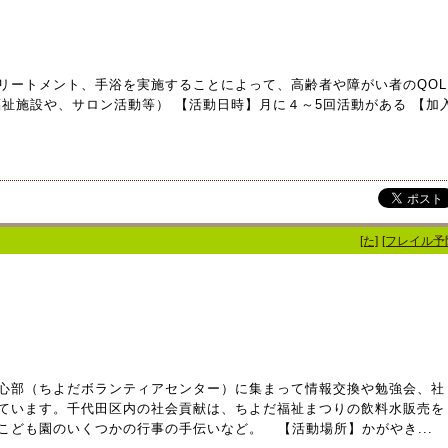
リートメント、手浴を実施することによって、高齢者や障がい者のQOL
祉施設や、サロン活動等） 【活動日時】月に４～5回活動がある 【加
[た]
[フレイル予
心部（ちよだボランティアセンター）に集まって情報交換や勉強会、社
ています。千代田区内の社会貢献は、ちよだ福祉まつりの飲料水販売を
こども園のいくつかの行事の手伝いなど。 【活動場所】かがやき...