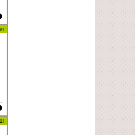
解]
援]