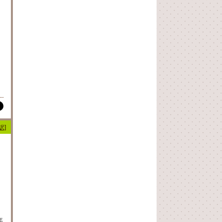
】
訳]
年