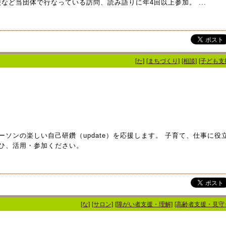
ど当団体で行なっている訪問、読み語りに年4回以上参加。 ...
[た]
[まちづくり]
[相談]
[子ども支
ソンの楽しい自己研鑽（update）を応援します。 子育て、仕事に役
ひ、活用・参加ください。
[な]
[サロン]
[障がい者支援・理解]
[高齢者支援・見守