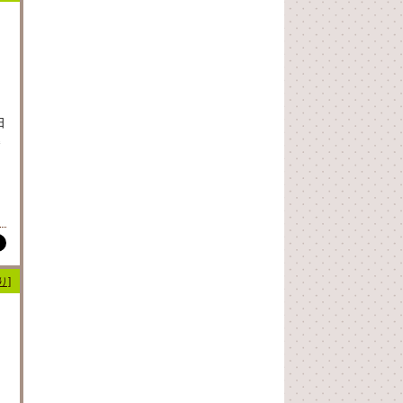
日
暮
り]