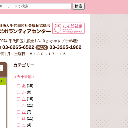
-0074 千代田区九段南1-6-10 かがやきプラザ4階
03-6265-6522
03-3265-1902
時間] 月～土曜日 ８：３０～１７：１５
カテゴリー
E
＜五十音順＞
せ]
あ
(18)
か
(8)
さ
(16)
た
(21)
な
(7)
は
(11)
ら
ま
(4)