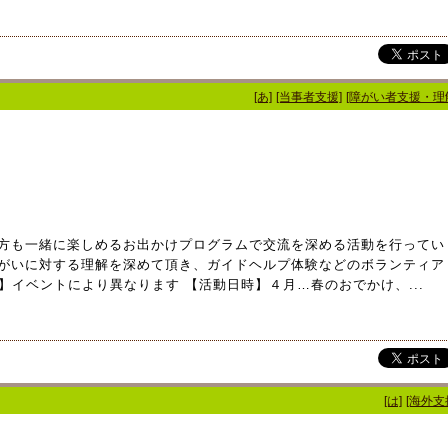
[あ]
[当事者支援]
[障がい者支援・理
方も一緒に楽しめるお出かけプログラムで交流を深める活動を行ってい
がいに対する理解を深めて頂き、ガイドヘルプ体験などのボランティア
イベントにより異なります 【活動日時】４月…春のおでかけ、...
[は]
[海外支