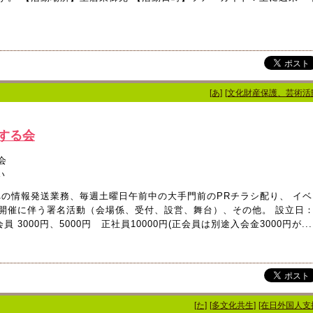
[あ]
[文化財産保護、芸術活
する会
会
い
への情報発送業務、毎週土曜日午前中の大手門前のPRチラシ配り、 イベ
開催に伴う署名活動（会場係、受付、設営、舞台）、その他。 設立日
 3000円、5000円 正社員10000円(正会員は別途入会金3000円が...
[た]
[多文化共生]
[在日外国人支