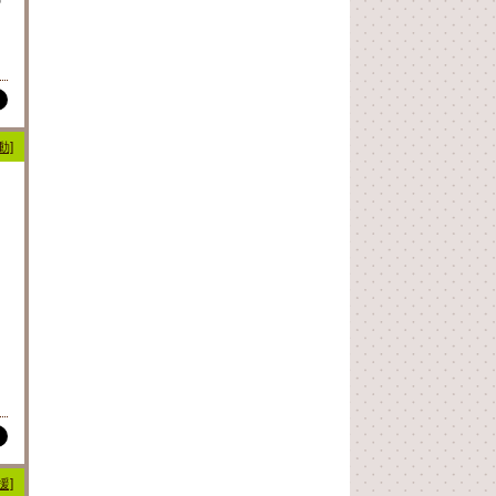
動]
：
援]