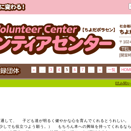
〒102
[開室
«
...
3
4
5
6
7
...
»
一覧
HOM
[読み聞か
を通して、 子ども達が明るく健やかな心を育んでくれるとうれしい。
少しでも役立つよう願う。） もちろん本への興味を持ってくれるな