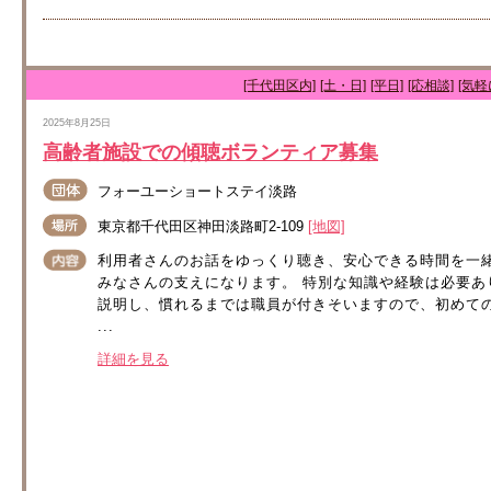
[千代田区内]
[土・日]
[平日]
[応相談]
[気軽
2025年8月25日
高齢者施設での傾聴ボランティア募集
フォーユーショートステイ淡路
東京都千代田区神田淡路町2-109
[地図]
利用者さんのお話をゆっくり聴き、安心できる時間を一
みなさんの支えになります。 特別な知識や経験は必要
説明し、慣れるまでは職員が付きそいますので、初めて
...
詳細を見る