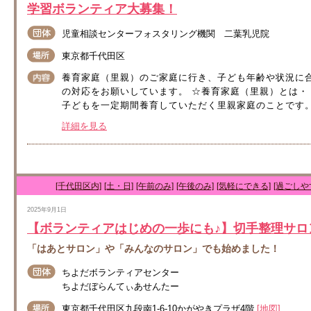
学習ボランティア大募集！
児童相談センターフォスタリング機関 二葉乳児院
東京都千代田区
養育家庭（里親）のご家庭に行き、子ども年齢や状況に
の対応をお願いしています。 ☆養育家庭（里親）とは
子どもを一定期間養育していただく里親家庭のことです。
詳細を見る
[千代田区内]
[土・日]
[午前のみ]
[午後のみ]
[気軽にできる]
[過ごしや
2025年9月1日
【ボランティアはじめの一歩にも♪】切手整理サロ
「はあとサロン」や「みんなのサロン」でも始めました！
ちよだボランティアセンター
ちよだぼらんてぃあせんたー
東京都千代田区九段南1-6-10かがやきプラザ4階
[地図]