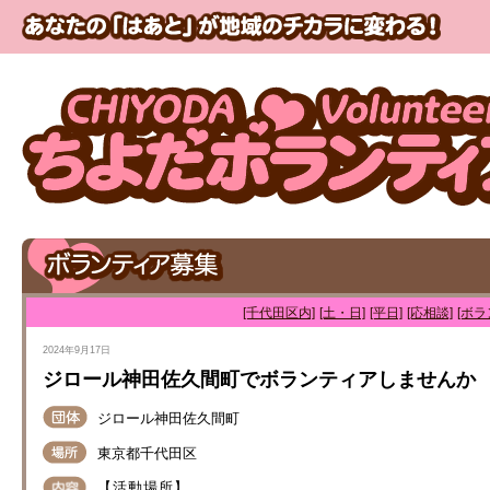
[千代田区内]
[土・日]
[平日]
[応相談]
[ボラ
2024年9月17日
ジロール神田佐久間町でボランティアしませんか
ジロール神田佐久間町
東京都千代田区
【活動場所】