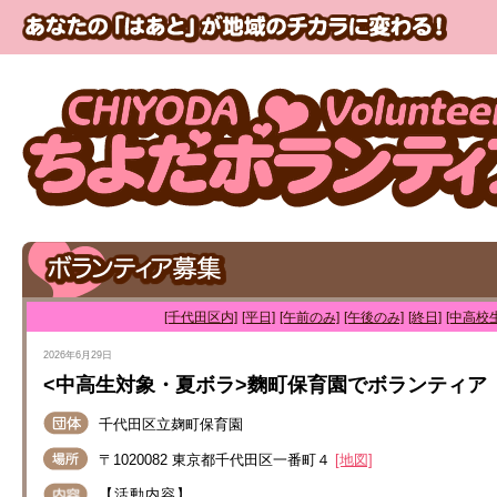
[千代田区内]
[平日]
[午前のみ]
[午後のみ]
[終日]
[中高校
2026年6月29日
<中高生対象・夏ボラ>麴町保育園でボランティア
千代田区立麹町保育園
〒1020082 東京都千代田区一番町４
[地図]
【活動内容】