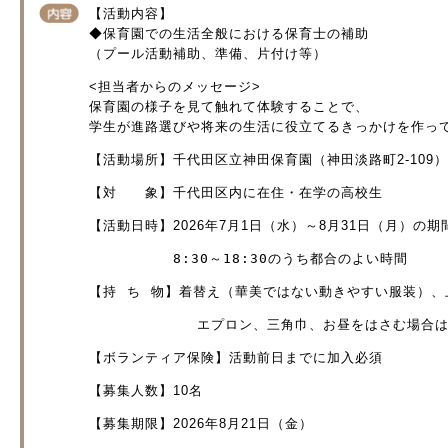
【活動内容】
◆保育園での生活全般における保育士の補助
（プール活動補助、準備、片付け等）
<担当者からのメッセージ>
保育園の様子を見て触れて体験することで、
学生が進路選びや将来の生活に役立てるきっかけを作っ
【活動場所】千代田区立神田保育園（神田淡路町2-109）
【対 象】千代田区内に在住・在学の高校生
【活動日時】2026年7月1日（水）～8月31日（月）の期
　　　　　　8:30～18:30のうち都合のよい時間
【持 ち 物】着替え（華美ではない動きやすい服装）、
            エプロン、三角巾、お昼をはさ
【ボランティア保険】活動前日までに加入必須
【募集人数】10名
【募集期限】2026年8月21日（金）