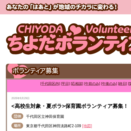
[千代田区内]
[平日]
[応相談]
[午前のみ]
[午後のみ]
[終日]
[
2026年6月29日
<高校生対象・夏ボラ>保育園ボランティア募集！
千代田区立神田保育園
東京都千代田区神田淡路町2-109
[地図]