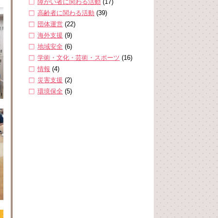
障がい者に関わる活動
(17)
高齢者に関わる活動
(39)
団体運営
(22)
海外支援
(9)
地域安全
(6)
学術・文化・芸術・スポーツ
(16)
情報
(4)
災害支援
(2)
環境保全
(5)