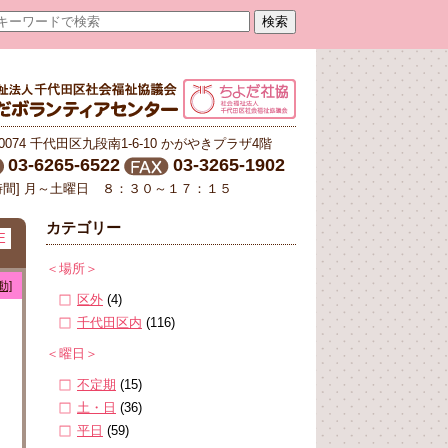
-0074 千代田区九段南1-6-10 かがやきプラザ4階
03-6265-6522
03-3265-1902
時間] 月～土曜日 ８：３０～１７：１５
カテゴリー
E
＜場所＞
動]
区外
(4)
千代田区内
(116)
＜曜日＞
不定期
(15)
土・日
(36)
平日
(59)