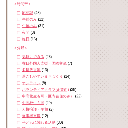
＜時間帯＞
応相談
(48)
午前のみ
(21)
午後のみ
(31)
夜間
(3)
終日
(16)
＜分野＞
気軽にできる
(26)
在日外国人支援・国際交流
(7)
多世代交流
(13)
過ごしやすいまちづくり
(14)
オンライン
(8)
ボランティアクラブ(企業向)
(38)
中高校生も可（区内在住のみ）
(22)
中高校生も可
(29)
人権擁護・平和
(2)
当事者支援
(12)
子どもに関わる活動
(30)