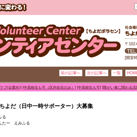
〒102
[開室
前の記事へ
次の記事へ
一覧
HOM
ラブ(企業向)]
[中高校生も可（区内在住のみ）]
[中高校生も可]
[障がい者に関わる活
ルちよだ（日中一時サポーター）大募集
ふる
んたー えみふる