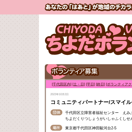
[千代田区内]
[土・日]
[平日]
[終日]
[ボランティアク
2023年10月2日
コミュニティパートナー/スマイ
千代田区立障害者福祉センター えみ
ちよだくりつしょうがいしゃふくしせ
東京都千代田区神田駿河台2-5