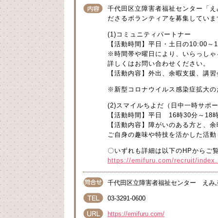
千代田区立障害者福祉センター「え
ださるボランティアを募集していま
(1)コミュニティパートナー
【活動時間】平日・土日の10:00～18
※時間帯や曜日により、いらっしゃ
詳しくはお問い合わせください。
【活動内容】外出、余暇支援、講習
※新型コロナウイルス感染症拡大の
(2)スマイルちよだ（日中一時サポ
【活動時間】平日 16時30分～18時
【活動内容】障がいのある方と、余
ご自身の趣味や特技を活かした活動
〇いずれも詳細は以下のHPからご
https://emifuru.com/recruit/inde
千代田区立障害者福祉センター えみ
03-3291-0600
https://emifuru.com/