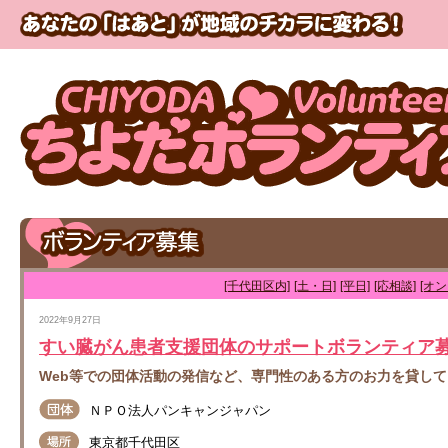
[千代田区内]
[土・日]
[平日]
[応相談]
[オ
2022年9月27日
すい臓がん患者支援団体のサポートボランティア
Web等での団体活動の発信など、専門性のある方のお力を貸し
ＮＰＯ法人パンキャンジャパン
東京都千代田区