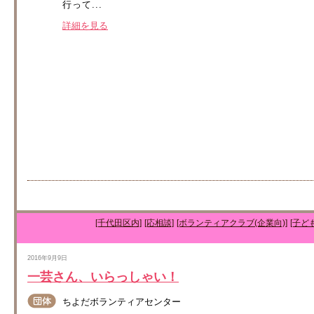
行って...
詳細を見る
[千代田区内]
[応相談]
[ボランティアクラブ(企業向)]
[子ど
2016年9月9日
一芸さん、いらっしゃい！
ちよだボランティアセンター