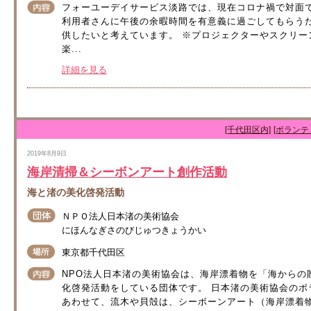
フォーユーデイサービス淡路では、現在コロナ禍で対面
利用者さんに午後の余暇時間を有意義に過ごしてもらうた
供したいと考えています。 ※プロジェクターやスクリー
楽...
詳細を見る
[千代田区内]
[ボランテ
2019年8月9日
海岸清掃＆シーボンアート創作活動
海と渚の美化啓発活動
ＮＰＯ法人日本渚の美術協会
にほんなぎさのびじゅつきょうかい
東京都千代田区
NPO法人日本渚の美術協会は、海岸漂着物を「海からの
化啓発活動をしている団体です。 日本渚の美術協会の
あわせて、流木や貝殻は、シーボーンアート（海岸漂着