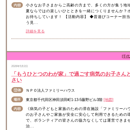
小さなお子さまからご高齢の方まで、多くの方が集う地
夏ならではの楽しいひとときを一緒につくりませんか？
お待ちしています！ 【活動内容】 ◆昔遊びコーナー担
う見...
詳細を見る
[千
2026年5月2日
「もうひとつのわが家」で過ごす病気のお子さん
さい
ＮＰＯ法人ファミリーハウス
東京都千代田区神田須田町1-13-5藤野ビル3階
[地図]
《病気の子どもと家族のための滞在施設「ファミリーハ
のお子さんやご家族が安全に安心して利用できるための
で、ボランティアの皆さんの協力なくしては運営できませ
治...