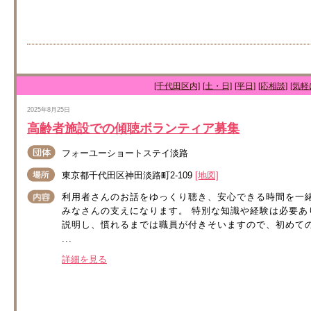
[千代田区内]
[土・日]
[平日]
[応相談]
[気軽
2025年8月25日
高齢者施設での傾聴ボランティア募集
フォーユーショートステイ淡路
東京都千代田区神田淡路町2-109
[地図]
利用者さんのお話をゆっくり聴き、安心できる時間を一
みなさんの支えになります。 特別な知識や経験は必要
説明し、慣れるまでは職員が付きそいますので、初めて
...
詳細を見る