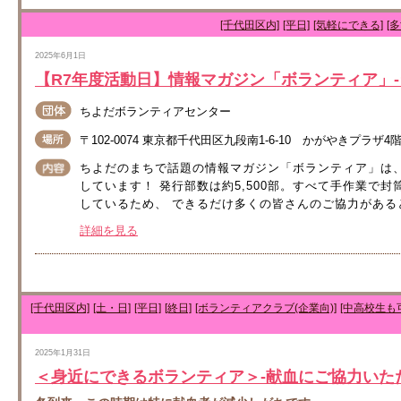
[千代田区内]
[平日]
[気軽にできる]
[
2025年6月1日
【R7年度活動日】情報マガジン「ボランティア」
ちよだボランティアセンター
〒102-0074 東京都千代田区九段南1-6-10 かがやきプラザ4
ちよだのまちで話題の情報マガジン「ボランティア」は
しています！ 発行部数は約5,500部。すべて手作業で封
しているため、 できるだけ多くの皆さんのご協力があると
詳細を見る
[千代田区内]
[土・日]
[平日]
[終日]
[ボランティアクラブ(企業向)]
[中高校生も
2025年1月31日
＜身近にできるボランティア＞-献血にご協力いた