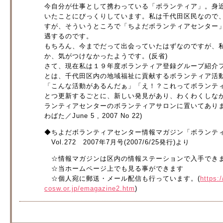
今自分が仕事として携わっている「ボランティア」。身
いたことにびっくりしています。私は千代田区民なので
すが、そういうところで「ちよだボランティアセンター
遇するのです。
もちろん、今までだって出会っていたはずなのですが、
か、気がつけなかったようです。(反省)
さて、現在私は１９年度ボランティア登録グループ紹介
とは、千代田区内の地域福祉に貢献するボランティア活
「こんな活動があるんだぁ」「え！？これってボランテ
とつ更新するごとに、新しい発見があり、わくわくしな
ランティアセンターのボランティアサロンに置いてあり
わばた／June 5 , 2007 No 22)
◆ちよだボランティアセンター情報マガジン「ボランテ
Vol.272 2007年7月号(2007/6/25発行)より
☆情報マガジンは区内の情報ステーションで入手でき
☆当ホームページ上でも見る事ができます
☆個人宛に郵送・メール配信も行っています。(
https:
cosw.or.jp/emagazine2.htm
)