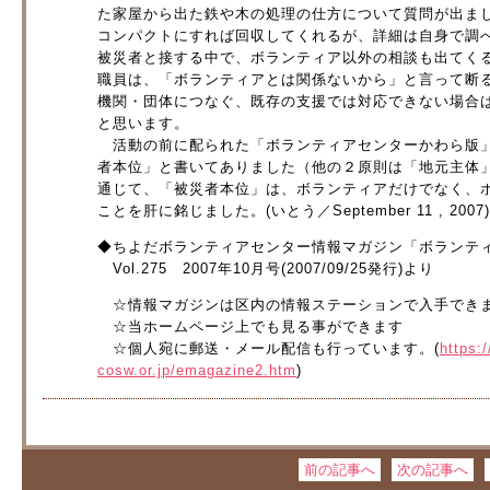
た家屋から出た鉄や木の処理の仕方について質問が出ま
コンパクトにすれば回収してくれるが、詳細は自身で調
被災者と接する中で、ボランティア以外の相談も出てく
職員は、「ボランティアとは関係ないから」と言って断
機関・団体につなぐ、既存の支援では対応できない場合
と思います。
活動の前に配られた「ボランティアセンターかわら版」
者本位」と書いてありました（他の２原則は「地元主体
通じて、「被災者本位」は、ボランティアだけでなく、
ことを肝に銘じました。(いとう／September 11 , 200
◆ちよだボランティアセンター情報マガジン「ボランテ
Vol.275 2007年10月号(2007/09/25発行)より
☆情報マガジンは区内の情報ステーションで入手でき
☆当ホームページ上でも見る事ができます
☆個人宛に郵送・メール配信も行っています。(
https:
cosw.or.jp/emagazine2.htm
)
前の記事へ
次の記事へ