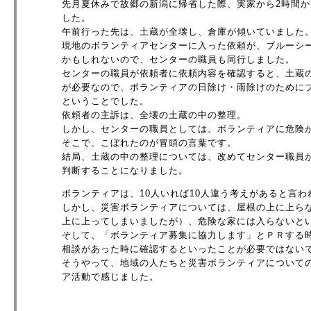
先月夏休みで故郷の新潟に帰省した際、実家から2時間か
した。
午前行った先は、土蔵が全壊し、倉庫が傾いていました
現地のボランティアセンターに入った依頼が、ブルーシ
かもしれないので、センターの職員も同行しました。
センターの職員が依頼者に依頼内容を確認すると、土蔵
が必要なので、ボランティアの日除け・雨除けのために
ということでした。
依頼者の主訴は、全壊の土蔵の中の整理。
しかし、センターの職員としては、ボランティアに危険
そこで、こぼれたのが冒頭の言葉です。
結局、土蔵の中の整理については、改めてセンター職員
判断することになりました。
ボランティアは、10人いれば10人違う考えがあると言わ
しかし、災害ボランティアについては、屋根の上に上ら
上に上ってしまいましたが）、危険な家には入らないと
そして、「ボランティア募集に協力します」とＰＲする
相談があった時に確認するといったことが必要ではない
そうやって、地域の人たちと災害ボランティアについて
ア活動で感じました。