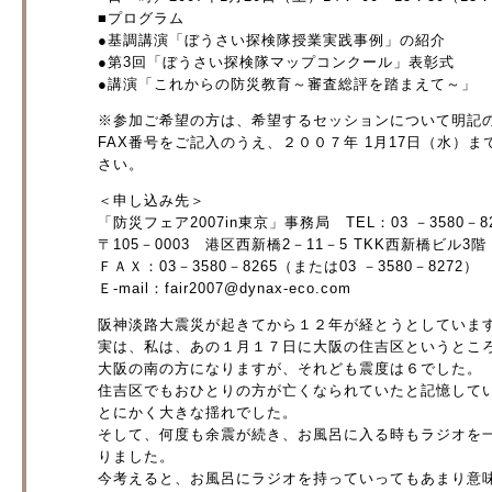
■プログラム
●基調講演「ぼうさい探検隊授業実践事例」の紹介
●第3回「ぼうさい探検隊マップコンクール」表彰式
●講演「これからの防災教育～審査総評を踏まえて～」
※参加ご希望の方は、希望するセッションについて明記
FAX番号をご記入のうえ、２００７年 1月17日（水）
さい。
＜申し込み先＞
「防災フェア2007in東京」事務局 TEL：03 －3580－82
〒105－0003 港区西新橋2－11－5 TKK西新橋ビル3階
ＦＡＸ：03－3580－8265（または03 －3580－8272）
Ｅ-mail：fair2007@dynax-eco.com
阪神淡路大震災が起きてから１２年が経とうとしていま
実は、私は、あの１月１７日に大阪の住吉区というとこ
大阪の南の方になりますが、それども震度は６でした。
住吉区でもおひとりの方が亡くなられていたと記憶して
とにかく大きな揺れでした。
そして、何度も余震が続き、お風呂に入る時もラジオを
りました。
今考えると、お風呂にラジオを持っていってもあまり意