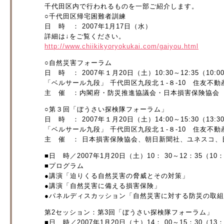
千代田区内で行われるものを一部ご紹介します。
○千代田区帰宅困難者訓練
日 時 ： 2007年1月17日（水）
詳細は↓をご覧ください。
http://www.chiikikyoryokukai.com/gaiyou.html
○自然災害フォーラム
日 時 ： 2007年１月20日（土）10:30～12:35（10:
「ベルサール九段」 千代田区九段北１-８-10 住友不
主 催 ：内閣府・防災推進協議会・日本損害保険協会
○第３回「ぼうさい探検隊フォーラム」
日 時 ： 2007年１月20日（土）14:00～15:30（13:
「ベルサール九段」 千代田区九段北１-８-10 住友不
主 催 ： 日本損害保険協会、朝日新聞社、ユネスコ、
■日 時／2007年1月20日（土）10： 30～12：35（10
■プログラム
●講演「迫りくる自然災害の脅威とその対策」
●講演「自然災害に備える損害保険」
●パネルディスカッション「自然災害に対する防災の取組
第2セッション：第3回「ぼうさい探検隊フォーラム」
■日 時／2007年1月20日（土）14： 00～15：30（13