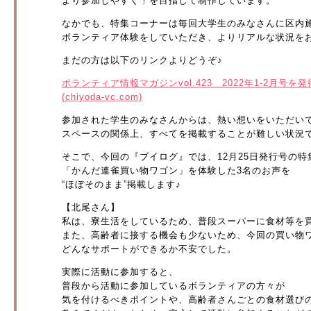
より参加しやすく！を目指して制作しています。
なかでも、特集コーナーは毎回大学生のみなさんに区内
ボランティア体験をしていただき、よりリアルな状況を
まだの方は以下のリンクよりどうぞ♪
ボランティア情報マガジンvol.423 2022年1-2月号
(chiyoda-vc.com)
参加された学生のみなさんからは、熱い想いをいただい
スペースの関係上、すべてを掲載することが難しい状況
そこで、今回の『ブイログ』では、12月25日発行号の特
「かんだ連雀買い物ワゴン」を体験した3名のお声を
“ほぼそのまま”掲載します♪
【北尾さん】
私は、寮生活をしているため、普段スーパーに食材等を
また、高齢者に接する機会も少ないため、今回の買い物
どんなサポートができるか不安でした。
実際に活動に参加すると、
普段から活動に参加しているボランティアの方々が
気を付けるべきポイントや、高齢者さんごとの食材選び