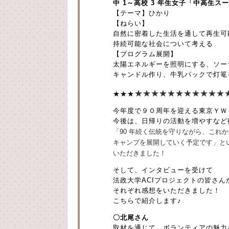
中 1～高校 3 年生女子「中高生
【テーマ】ひかり
【ねらい】
自然に密着した生活を通して再生可
持続可能な社会について考える
【プログラム展開】
太陽エネルギーを照明にする、ソー
キャンドル作り、牛乳パックで灯篭
★★★
★★★
★★★
★★
★★★
今年度で９０周年を迎える東京ＹＷ
今後は、日帰りの活動を増やすなど
「90 年続く伝統を守りながら、これ
キャンプを展開していく予定です」と
いただきました！
そして、インタビューを受けて
法政大学ACIプロジェクトの皆さん
それぞれ感想をいただきました！
こちらで紹介します♪
〇北尾さん
取材を通じて、ボランティアの魅力