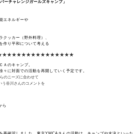
スーパーチャレンジガールズキャンプ」
能エネルギーや
ラクッカー（野外料理）、
を作り平和について考える
★
★★★
★★★
★★★
★★★
★★★
ＣＡのキャンプ。
徐々に対面での活動を再開していく予定です。
からのニーズに合わせて
いう谷川さんのコメントを
から
を再確認しました。東京YWCAさんの活動は、キャンプや水泳といった