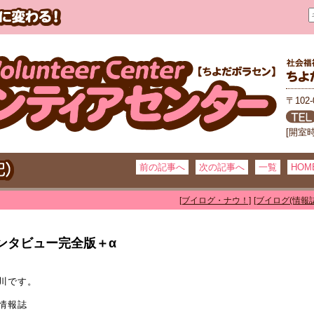
〒102
[開室
前の記事へ
次の記事へ
一覧
HOM
[ブイログ・ナウ！]
[ブイログ(情報誌
ンタビュー完全版＋α
川です。
情報誌