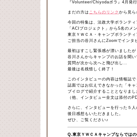
『Volunteer/Chiyodaボラ
まだの方は
こちらのリンク
から見ら
今回の特集は、法政大学ボランティ
「ACIプロジェクト」から5名のメ
東京ＹＷＣＡ・キャンプボランティ
ご担当の谷川さんにZoomでインタ
最初はすこし緊張感が漂いましたが
谷川さんからキャンプのお話を聞い
質問が次から次へと飛び出し…
最後は名残惜しく終了！
このインタビューの内容は情報誌で
誌面ではお伝えできなかった「キャ
ブイログで紹介することとなりまし
（他、インタビュー全文は添付のP
さらに、インタビューを行った５人
後日感想もいただきました。
ぜひ、ご覧ください♪
Q.東京ＹＷＣＡキャンプならでは