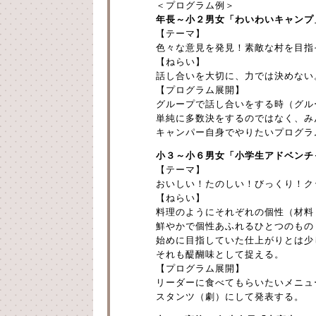
＜プログラム例＞
年長～小２男女「わいわいキャンプ
【テーマ】
色々な意見を発見！素敵な村を目指
【ねらい】
話し合いを大切に、力では決めない
【プログラム展開】
グループで話し合いをする時（グル
単純に多数決をするのではなく、み
キャンパー自身でやりたいプログラ
小３～小６男女「小学生アドベンチ
【テーマ】
おいしい！たのしい！びっくり！ク
【ねらい】
料理のようにそれぞれの個性（材料
鮮やかで個性あふれるひとつのもの
始めに目指していた仕上がりとは少
それも醍醐味として捉える。
【プログラム展開】
リーダーに食べてもらいたいメニュ
スタンツ（劇）にして発表する。