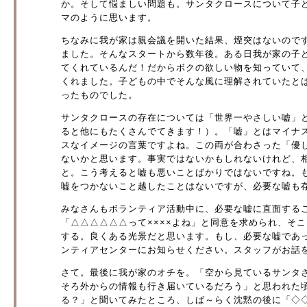
か。そして悩ましい問題も。サンタクロースについて子
マのように思います。
ちなみに我が家は親会議を開いた結果、煙突はないので
ました。そんなスタートから数年後。ある日我が家の子
てくれているんだ！だからボクの欲しい物を知っていて
くれました。子どもの中でそんな風に理解されていたと
ったものでした。
サンタクロースの存在については「世界一やさしい嘘」
ると他にもたくさんでてきます！）。「嘘」とはマイナ
スなイメージの言葉ですよね。この両が合わさった「優
ないかと思います。事実ではないかもしれないけれど、
と。こう考えると嘘も悪いことばかりではないですね。
嘘をつかないこと越したことはないですが、必要な嘘も
みなさんもボランティア活動中に、必要な嘘に直面する
「△△△△△△って××××よね」と同意を求められ、そ
する。良くある光景だと思います。もし、必要な嘘であ
ンティアセンターにお知らせください。スタッフがお話を
さて。最後に我が家のオチを。「空から見ているサンタ
そろ外からの情報も行き届いているだろう」と思われた
る？」と聞いてみたところ、しば～らく沈黙の後に「◇