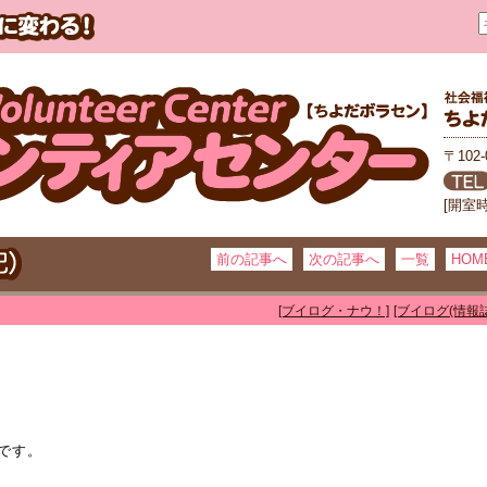
〒102
[開室
前の記事へ
次の記事へ
一覧
HOM
[ブイログ・ナウ！]
[ブイログ(情報誌
です。