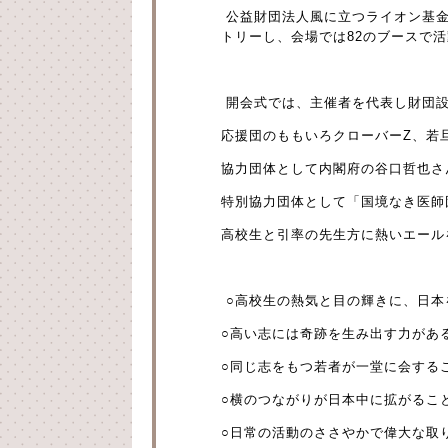
公益財団法人風に立つライオン基金
トリーし、会場では82のブースで
開会式では、主催者を代表し財団設
応援団のももいろクローバーZ、若旦
協力団体として内閣府の谷口哲也さ
特別協力団体として「国境なき医師
高校生と引率の先生方に熱いエール
○高校生の熱気と目の輝きに、日本
○高い志には奇跡を生み出す力があ
○同じ志をもつ若者が一堂に会する
○横のつながりが日本中に拡がるこ
○日常の活動のささやかで偉大な取