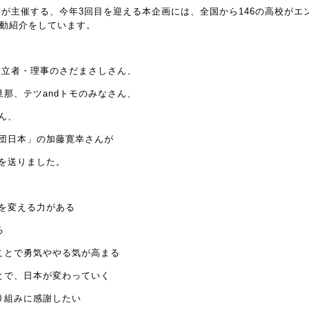
が主催する、今年3回目を迎える本企画には、全国から146の高校がエ
活動紹介をしています。
立者・理事のさだまさしさん、
那、テツandトモのみなさん、
ん、
団日本」の加藤寛幸さんが
を送りました。
を変える力がある
る
ことで勇気ややる気が高まる
とで、日本が変わっていく
り組みに感謝したい