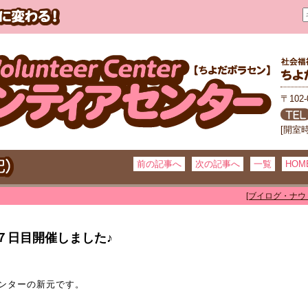
〒102
[開室
前の記事へ
次の記事へ
一覧
HOM
[ブイログ・ナウ
７日目開催しました♪
ンターの新元です。