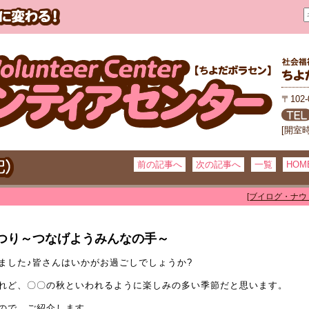
〒102
[開室
前の記事へ
次の記事へ
一覧
HOM
[ブイログ・ナウ
祉まつり～つなげようみんなの手～
ました♪皆さんはいかがお過ごしでしょうか?
れど、〇〇の秋といわれるように楽しみの多い季節だと思います。
ので、ご紹介します。