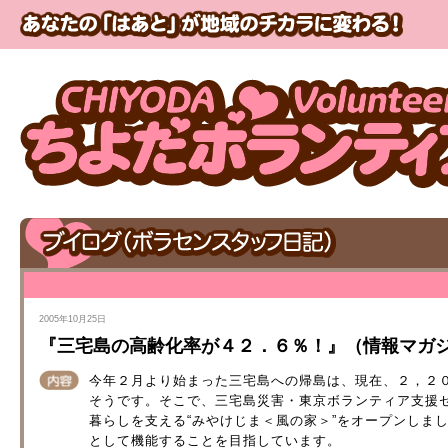
2005年10月25日
『三宅島の高齢化率が４２．６％！』（情報マガジン V
今年２月より始まった三宅島への帰島は、現在、２，２
そうです。そこで、三宅島災害・東京ボランティア支援
暮らしを支える“みやけじま＜風の家＞”をオープンしま
として機能することを目指しています。