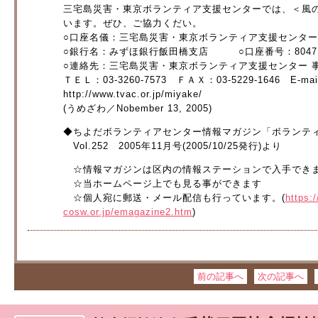
三宅島災害・東京ボランティア支援センターでは、＜風
います。ぜひ、ご協力くだい。
○口座名儀：三宅島災害・東京ボランティア支援センタ
○銀行名：みずほ銀行飯田橋支店 ○口座番号：80471
○連絡先：三宅島災害・東京ボランティア支援センター 
ＴＥＬ：03-3260-7573 ＦＡＸ：03-5229-1646 E-mail
http://www.tvac.or.jp/miyake/
(うめざわ／Nobember 13, 2005)
◆ちよだボランティアセンター情報マガジン「ボランテ
Vol.252 2005年11月号(2005/10/25発行)より
☆情報マガジンは区内の情報ステーションで入手でき
☆当ホームページ上でも見る事ができます
☆個人宛に郵送・メール配信も行っています。(
https:
cosw.or.jp/emagazine2.htm
)
前の記事へ
次の記事へ