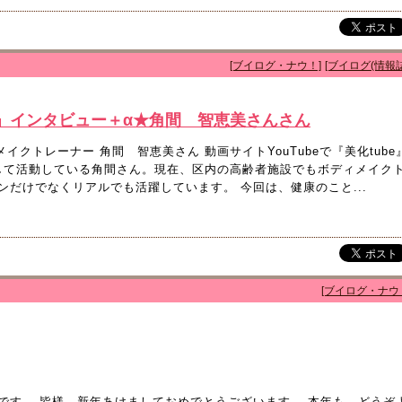
[ブイログ・ナウ！]
[ブイログ(情報誌
」インタビュー＋α★角間 智恵美さんさん
ディメイクトレーナー 角間 智恵美さん 動画サイトYouTubeで『美化tube
rとして活動している角間さん。現在、区内の高齢者施設でもボディメイク
だけでなくリアルでも活躍しています。 今回は、健康のこと...
[ブイログ・ナウ
です。 皆様、新年あけましておめでとうございます。 本年も、どうぞ