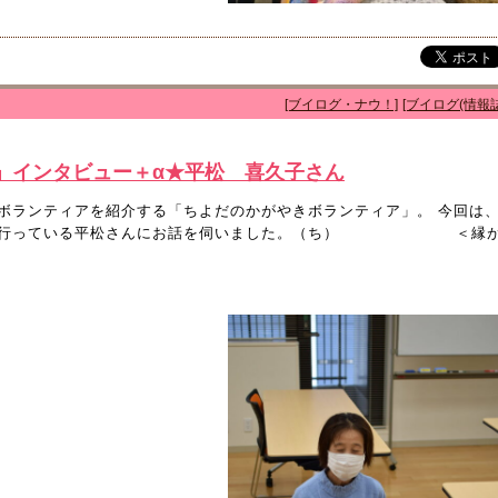
[ブイログ・ナウ！]
[ブイログ(情報誌
」インタビュー＋α★平松 喜久子さん
ボランティアを紹介する「ちよだのかがやきボランティア」。 今回は
動を行っている平松さんにお話を伺いました。（ち） ＜縁