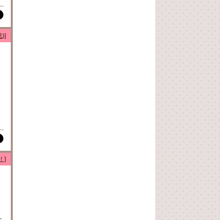
)]
』
ト
！]
よ