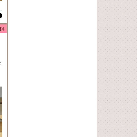
)]
、
が