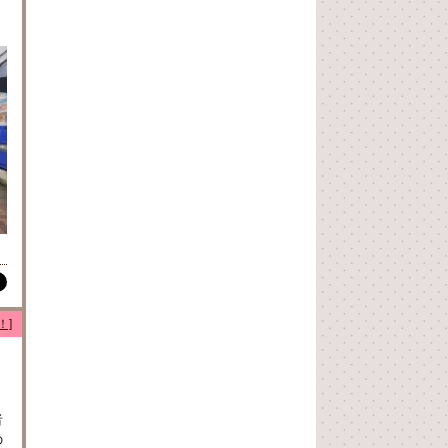
！]
者
の