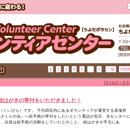
〒102
[開室
1
2
3
4
5
...
»
一覧
HOM
[ブイログ・ナウ
絵はがきの寄付をいただきました！
（くいびら）です。 千代田区内にあるボランティアが運営する居場所
『さくらの会』へ絵手紙の寄付をしたいという電話が先日、当センター
で、以前は絵手紙の活動をしていたとのこと。 絵はがきが手元にあ