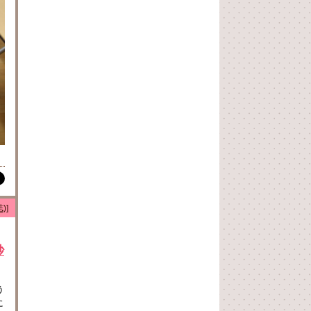
)]
紗
う
に