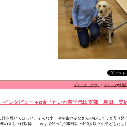
[ブイログ・ナウ！]
[ブイログ(情報誌
」インタビュー＋α★「たいわ室千代田支部」星田 美
”に話を聴いてほしい。そんな小・中学生のみなさんの心にそっと寄り添
年の立ち上げ以降、これまで述べ1,000回以上400人以上の子どもたち