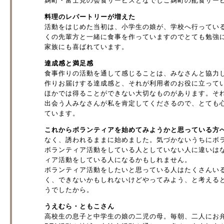
麹町・富士見の会食サービスとなでしこ麹町の配食サー
料理のレパートリーが増えた
活動をはじめた当初は、小学生の娘が、学校へ行ってい
くの先輩方と一緒に食事を作っていますのでとても勉強
家族にも喜ばれています。
達成感と満足感
食事作りの活動を通して感じることは、みなさんと協力
作りお届けする達成感と、それが利用者のお役に立って
ほかでは得ることができない大切なものがあります。そ
出会う人みなさんが私を肯定してくださるので、とても
ています。
これからボランティアを始めてみようかと思っている方
なく、誘われるままに始めました。気づかないうちにボ
ボランティア活動をしている人としていない人に違いは
ィア活動をしている人になるかもしれません。
ボランティア活動をしたいと思っている人はたくさんい
く、できないかもしれないけどやってみよう、と考える
うでしたから。
うえむら・ともこさん
高校生の息子と中学生の娘の二児の母。毎朝、二人にお