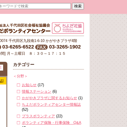
-0074 千代田区九段南1-6-10 かがやきプラザ4階
03-6265-6522
03-3265-1902
時間] 月～土曜日 ８：３０～１７：１５
カテゴリー
E
＜分野＞
誌]
お知らせ
(17)
情報ステーション
(6)
かがやきプラザに関するお知らせ
(1)
ちよだボランティアセンター情報誌
(52)
プラスボランティア
(22)
ボランティア保険・行事保険 Q&A