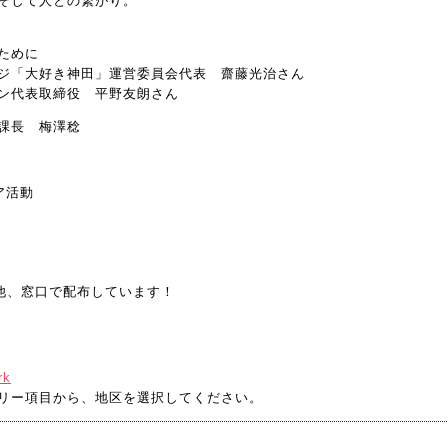
そして人との繋がり。
ために
ジ「大好き神田」運営委員会代表 齋藤光治さん
ン代表取締役 平野友朗さん
課長 梅澤稔
ア活動
）他、窓口で配布しています！
rk
リー項目から、地区を選択してください。