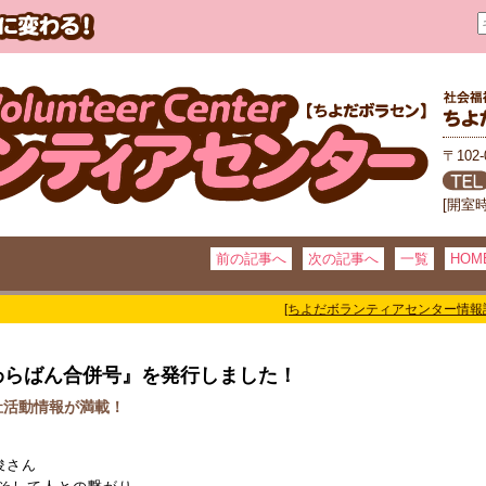
〒102
[開室
前の記事へ
次の記事へ
一覧
HOM
[ちよだボランティアセンター情報
わらばん合併号』を発行しました！
祉活動情報が満載！
俊さん