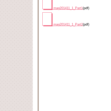
mag201411_1_Part1
(pdf)
mag201411_1_Part2
(pdf)