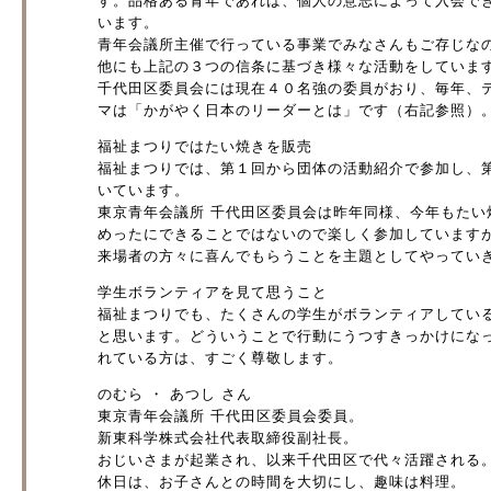
す。品格ある青年であれば、個人の意志によって入会で
います。
青年会議所主催で行っている事業でみなさんもご存じな
他にも上記の３つの信条に基づき様々な活動をしていま
千代田区委員会には現在４０名強の委員がおり、毎年、
マは「かがやく日本のリーダーとは」です（右記参照）
福祉まつりではたい焼きを販売
福祉まつりでは、第１回から団体の活動紹介で参加し、
いています。
東京青年会議所 千代田区委員会は昨年同様、今年もた
めったにできることではないので楽しく参加しています
来場者の方々に喜んでもらうことを主題としてやってい
学生ボランティアを見て思うこと
福祉まつりでも、たくさんの学生がボランティアしてい
と思います。どういうことで行動にうつすきっかけにな
れている方は、すごく尊敬します。
のむら ・ あつし さん
東京青年会議所 千代田区委員会委員。
新東科学株式会社代表取締役副社長。
おじいさまが起業され、以来千代田区で代々活躍される
休日は、お子さんとの時間を大切にし、趣味は料理。