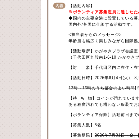
【活動内容】
※ボランティア募集定員に達したた
◆国内の主要空港に設置している募
国内外/各国に仕訳する活動です。
<担当者からのメッセージ>
年齢層も幅広く楽しみながら国際協
【活動場所】かがやきプラザ会議室（ 
（千代田区九段南1-6-10 かがやき
【対 象】千代田区内に在住・在
【活動日時】
2026年8月4日(火)
、
8
13時～16時のうち都合のよい時間
[
【持 ち 物】コインが汚れていま
ある程度汚れても構わない服装でお
【ボランティア保険】活動前日まで
【募集人数】5名
【募集期限】
2026年7月31日（金）