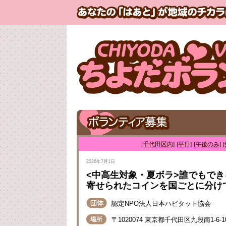
[千代田区内]
[平日]
[午後のみ]
2026年7月1日
<中高生対象・夏ボラ>誰でもで
寄せられたコインを国ごとに分けて
認定NPO法人日本ハビタット協会
〒1020074 東京都千代田区九段南1-6