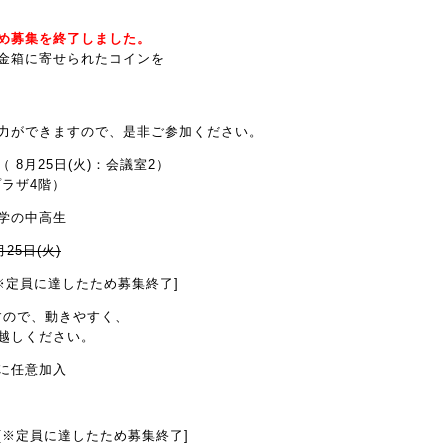
め募集を終了しました。
金箱に寄せられたコインを
力ができますので、是非ご参加ください。
8月25日(火)：会議室2）
プラザ4階）
学の中高生
月25日(火)
※定員に達したため募集終了]
すので、動きやすく、
越しください。
に任意加入
[※定員に達したため募集終了]