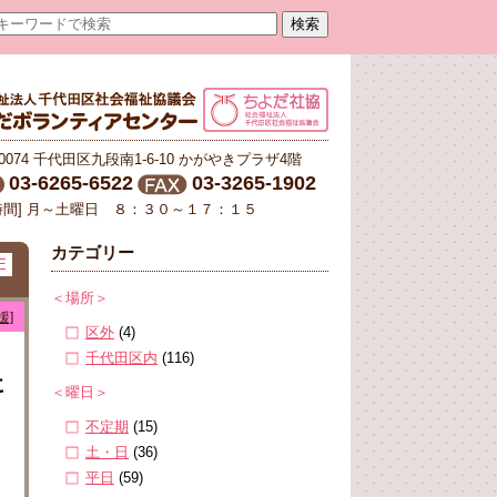
-0074 千代田区九段南1-6-10 かがやきプラザ4階
03-6265-6522
03-3265-1902
時間] 月～土曜日 ８：３０～１７：１５
カテゴリー
E
＜場所＞
援]
区外
(4)
千代田区内
(116)
に
＜曜日＞
不定期
(15)
土・日
(36)
平日
(59)