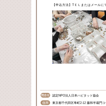
【申込方法】TＥＬまたはメールに
認定NPO法人日本ハビタット協会
東京都千代田区隼町2-12 藤和半蔵門コ