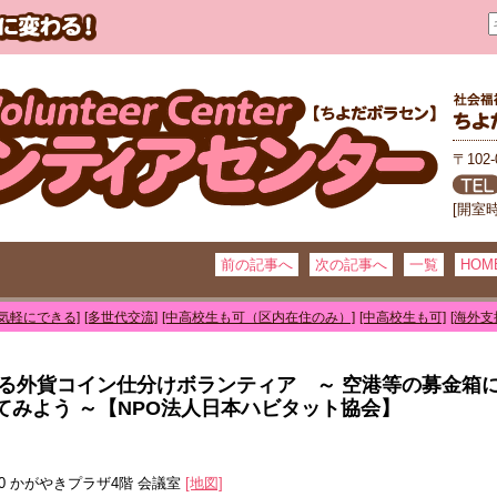
〒102
[開室
前の記事へ
次の記事へ
一覧
HOM
[気軽にできる]
[多世代交流]
[中高校生も可（区内在住のみ）]
[中高校生も可]
[海外支
きる外貨コイン仕分けボランティア ～ 空港等の募金箱
みよう ～【NPO法人日本ハビタット協会】
-10 かがやきプラザ4階 会議室
[地図]