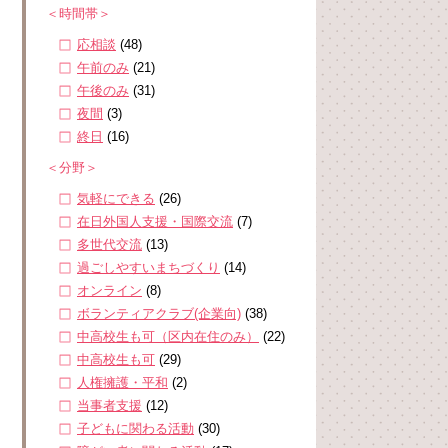
＜時間帯＞
応相談
(48)
午前のみ
(21)
午後のみ
(31)
夜間
(3)
終日
(16)
＜分野＞
気軽にできる
(26)
在日外国人支援・国際交流
(7)
多世代交流
(13)
過ごしやすいまちづくり
(14)
オンライン
(8)
ボランティアクラブ(企業向)
(38)
中高校生も可（区内在住のみ）
(22)
中高校生も可
(29)
人権擁護・平和
(2)
当事者支援
(12)
子どもに関わる活動
(30)