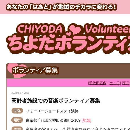
[千代田区内]
[土・日]
[平日
2025年8月25日
高齢者施設での音楽ボランティア募集
フォーユーショートステイ淡路
東京都千代田区神田淡路町2-109
[地図]
利用者の皆さんへ、楽器演奏や歌など音楽を奏でてくれ