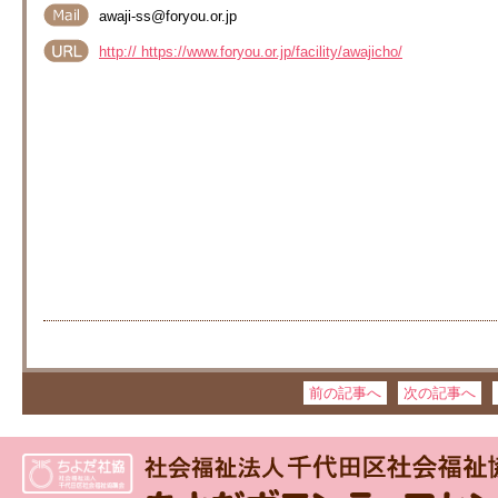
awaji-ss@foryou.or.jp
http:// https://www.foryou.or.jp/facility/awajicho/
前の記事へ
次の記事へ