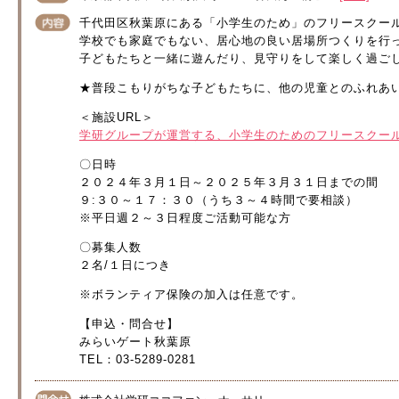
千代田区秋葉原にある「小学生のため」のフリースクー
学校でも家庭でもない、居心地の良い居場所つくりを行
子どもたちと一緒に遊んだり、見守りをして楽しく過ご
★普段こもりがちな子どもたちに、他の児童とのふれあ
＜施設URL＞
学研グループが運営する、小学生のためのフリースクール｜みらい
〇日時
２０２４年３月１日～２０２５年３月３１日までの間
９:３０～１７：３０（うち３～４時間で要相談）
※平日週２～３日程度ご活動可能な方
〇募集人数
２名/１日につき
※ボランティア保険の加入は任意です。
【申込・問合せ】
みらいゲート秋葉原
TEL：03-5289-0281