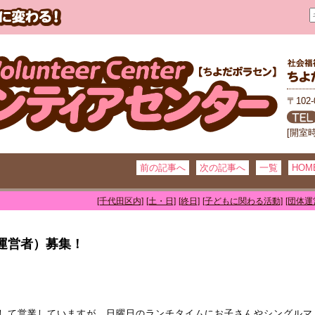
〒102
[開室
前の記事へ
次の記事へ
一覧
HOM
[千代田区内]
[土・日]
[終日]
[子どもに関わる活動]
[団体運
運営者）募集！
して営業していますが、日曜日のランチタイムにお子さんやシングルマ