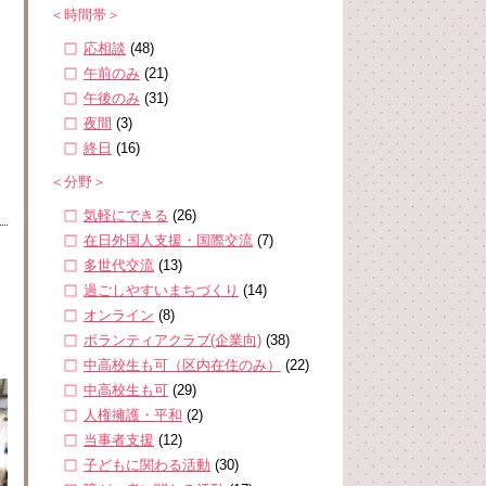
＜時間帯＞
応相談
(48)
午前のみ
(21)
午後のみ
(31)
夜間
(3)
終日
(16)
＜分野＞
気軽にできる
(26)
在日外国人支援・国際交流
(7)
多世代交流
(13)
過ごしやすいまちづくり
(14)
オンライン
(8)
ボランティアクラブ(企業向)
(38)
中高校生も可（区内在住のみ）
(22)
中高校生も可
(29)
人権擁護・平和
(2)
当事者支援
(12)
子どもに関わる活動
(30)