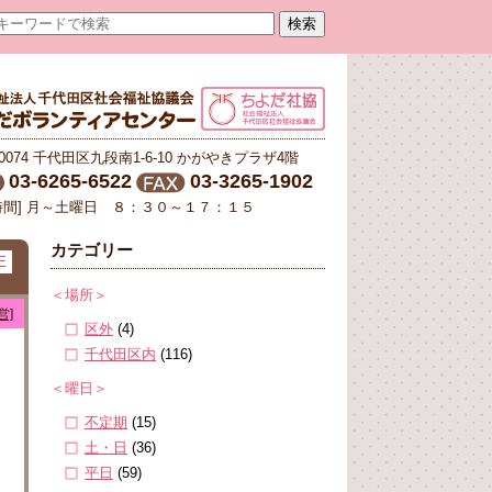
-0074 千代田区九段南1-6-10 かがやきプラザ4階
03-6265-6522
03-3265-1902
時間] 月～土曜日 ８：３０～１７：１５
カテゴリー
E
＜場所＞
営]
区外
(4)
千代田区内
(116)
＜曜日＞
不定期
(15)
土・日
(36)
平日
(59)