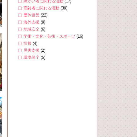
障がい者に関わる活動
(17)
高齢者に関わる活動
(39)
団体運営
(22)
海外支援
(9)
地域安全
(6)
学術・文化・芸術・スポーツ
(16)
情報
(4)
災害支援
(2)
環境保全
(5)