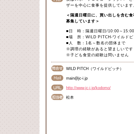
ザーを中心に食事を提供しています
＜隔週日曜日に、買い出しを含む食
募集しています＞
■日 時：隔週日曜日/10:00～15
■場 所：WILD PITCH-ワイルドピ
■人 数：1名～数名の団体まで
※調理の経験があると望ましいです
※子ども食堂の経験は問いません
WILD PITCH（ワイルドピッチ）
main@jc-i.jp
http://www.jc-i.jp/kodomo/
松本