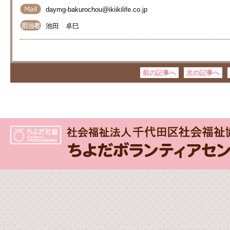
daymg-bakurochou@ikiikilife.co.jp
池田 卓巳
前の記事へ
次の記事へ