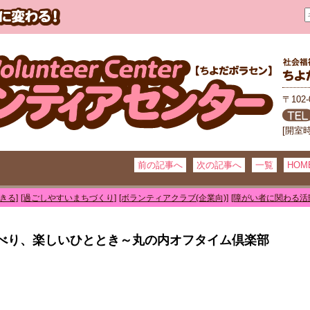
〒102
[開室
前の記事へ
次の記事へ
一覧
HOM
きる]
[過ごしやすいまちづくり]
[ボランティアクラブ(企業向)]
[障がい者に関わる活
べり、楽しいひととき～丸の内オフタイム倶楽部