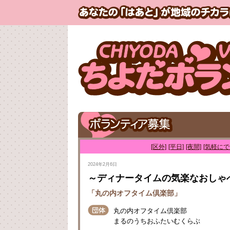
[区外]
[平日]
[夜間]
[気軽にで
2024年2月6日
～ディナータイムの気楽なおしゃ
「丸の内オフタイム倶楽部」
丸の内オフタイム倶楽部
まるのうちおふたいむくらぶ