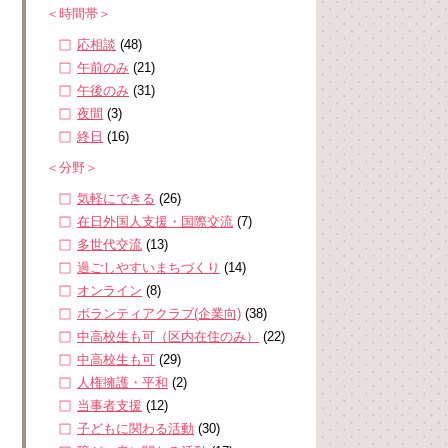
＜時間帯＞
応相談
(48)
午前のみ
(21)
午後のみ
(31)
夜間
(3)
終日
(16)
＜分野＞
気軽にできる
(26)
在日外国人支援・国際交流
(7)
多世代交流
(13)
過ごしやすいまちづくり
(14)
オンライン
(8)
ボランティアクラブ(企業向)
(38)
中高校生も可（区内在住のみ）
(22)
。
中高校生も可
(29)
人権擁護・平和
(2)
当事者支援
(12)
子どもに関わる活動
(30)