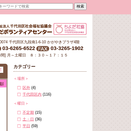
-0074 千代田区九段南1-6-10 かがやきプラザ4階
03-6265-6522
03-3265-1902
時間] 月～土曜日 ８：３０～１７：１５
カテゴリー
E
＜場所＞
動]
区外
(4)
千代田区内
(116)
＜曜日＞
不定期
(15)
土・日
(36)
平日
(59)