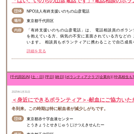
「はい、いのちの山彦電話です」-電話相談のボラ
NPO法人有終支援いのちの山彦電話
東京都千代田区
「有終支援いのちの山彦電話」は、 電話相談員のボラン
を抱えている方、病気の不安に直面されている方などの
います。 相談員もボランティアに携わることで自己成長を
詳細を見る
[千代田区内]
[土・日]
[平日]
[終日]
[ボランティアクラブ(企業向)]
[中高校生も
2025年1月31日
＜身近にできるボランティア＞-献血にご協力いた
冬到来。この時期は特に献血者が減少しがちです。
東京都赤十字血液センター
とうきょうとせきじゅうじけつえきせんたー