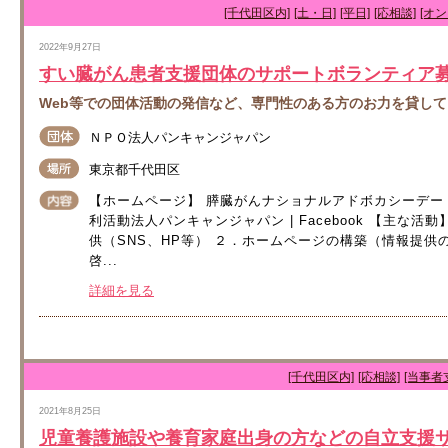
[千代田区内]
[土・日]
[平日]
[応相談]
[オ
2022年9月27日
すい臓がん患者支援団体のサポートボランティア
Web等での団体活動の発信など、専門性のある方のお力を貸し
ＮＰＯ法人パンキャンジャパン
東京都千代田区
【ホームページ】 膵臓がんナショナルアドボカシーデー（PC-NA
利活動法人パンキャンジャパン | Facebook 【主な
供（SNS、HP等） ２．ホームページの構築（情報提供
啓...
詳細を見る
[千代田区内]
[応相談]
[当事者
2021年8月25日
児童養護施設や養育家庭出身の方などの自立支援