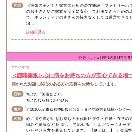
《病気の子どもと家族のための滞在施設「ファミリーハ
のお子さんやご家族が安全に安心して利用できるための
で、ボランティアの皆さんの協力なくしては運営できませ
治...
詳細を見る
[区外]
[土・日]
[午後のみ]
[当事者
2025年3月24日
＜随時募集＞心に病をお持ちの方が安心できる場
開かれた対話に関心のある方の応募をお待ちしています。
ちよだ「笑桜会ピア」
ちよだわらおうかいぴあ
〒1010062 東京都神田駿河台２－５区立障害者福祉センタ
心に病や障がいをお持ちの千代田区在住・在勤・在学の
悩みや葛藤などを 安心して話せる「ちよだワークミーテ
いただける方を募集しています。 【例えば…】 ・会場準