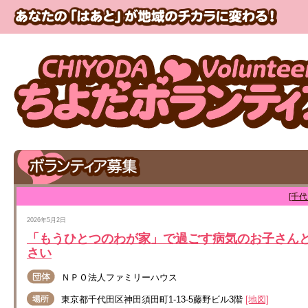
[千
2026年5月2日
「もうひとつのわが家」で過ごす病気のお子さん
さい
ＮＰＯ法人ファミリーハウス
東京都千代田区神田須田町1-13-5藤野ビル3階
[地図]