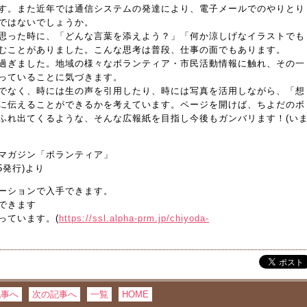
す。また近年では通信システムの発達により、電子メールでのやりとり
ではないでしょうか。
思った時に、「どんな言葉を添えよう？」「何か涼しげなイラストでも
むことがありました。こんな思考は普段、仕事の面でもあります。
過ぎました。地域の様々なボランティア・市民活動情報に触れ、その一
っていることに気づきます。
でなく、時には生の声を引用したり、時には写真を活用しながら、「想
に伝えることができるかを考えています。ページを開けば、ちよだのボ
ふれ出てくるような、そんな広報紙を目指し今後もガンバリます！(い
マガジン「ボランティア」
25発行)より
ーションで入手できます。
できます
っています。(
https://ssl.alpha-prm.jp/chiyoda-
記事へ
次の記事へ
一覧
HOME