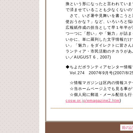
換という形になったと言われていま
で済ませていることも少なくないの
さて、いざ暑中見舞いを書こうと
使おうかな？」など、いろいろと悩
広報紙作成の担当として早１年半が
つ一つに「想い」や「魅力」が詰ま
いかに、単に羅列した文字情報だけ
い」「魅力」をダイレクトに皆さん
ランティア・市民活動のチカラがあ
い／AUGUST 6 , 2007)
◆ちよだボランティアセンター情報
Vol.274 2007年9月号(2007/8/
☆情報マガジンは区内の情報ステ
☆当ホームページ上でも見る事が
☆個人宛に郵送・メール配信も行
cosw.or.jp/emagazine2.htm
)
前の