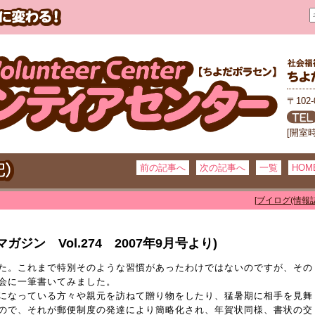
〒102
[開室
前の記事へ
次の記事へ
一覧
HOM
[ブイログ(情報誌
ジン Vol.274 2007年9月号より)
た。これまで特別そのような習慣があったわけではないのですが、その
会に一筆書いてみました。
になっている方々や親元を訪ねて贈り物をしたり、猛暑期に相手を見舞
ので、それが郵便制度の発達により簡略化され、年賀状同様、書状の交