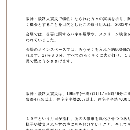
阪神・淡路大震災で犠牲になられた方々の冥福を祈り、
く機会とすることを目的としたこの取り組みは、2003
会場では、災害に関するパネル展示や、スクリーン映像
われていました。
会場のメインスペースでは、ろうそくを入れた約800個の
れます。17時３０分、すべてのろうそくに火が灯り、１
員で黙とうをささげます。
阪神・淡路大震災は、1995年(平成7)1月17日5時46分
負傷4万名以上、住宅全半壊20万以上、住宅全半焼700
１９年という月日が流れ、あの大惨事を風化させつつあ
様子や被災された方の声に耳を傾けていくこと、そして