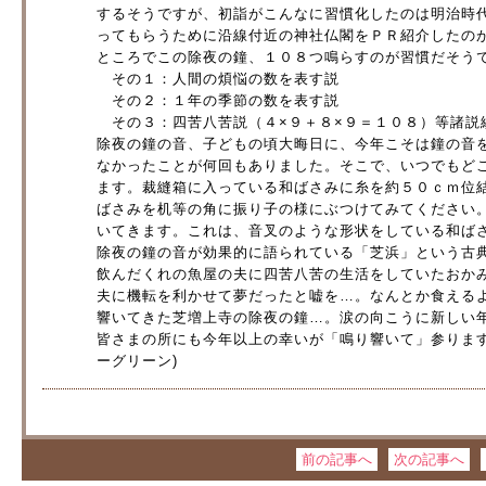
するそうですが、初詣がこんなに習慣化したのは明治時
ってもらうために沿線付近の神社仏閣をＰＲ紹介したの
ところでこの除夜の鐘、１０８つ鳴らすのが習慣だそう
その１：人間の煩悩の数を表す説
その２：１年の季節の数を表す説
その３：四苦八苦説（４×９＋８×９＝１０８）等諸説
除夜の鐘の音、子どもの頃大晦日に、今年こそは鐘の音
なかったことが何回もありました。そこで、いつでもど
ます。裁縫箱に入っている和ばさみに糸を約５０ｃｍ位
ばさみを机等の角に振り子の様にぶつけてみてください
いてきます。これは、音叉のような形状をしている和ば
除夜の鐘の音が効果的に語られている「芝浜」という古
飲んだくれの魚屋の夫に四苦八苦の生活をしていたおか
夫に機転を利かせて夢だったと嘘を…。なんとか食える
響いてきた芝増上寺の除夜の鐘…。涙の向こうに新しい
皆さまの所にも今年以上の幸いが「鳴り響いて」参りま
ーグリーン)
前の記事へ
次の記事へ