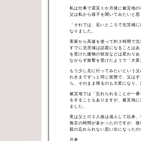
私は仕事で震災１か月後に被災地の
父は私から様子を聞いてみたいと思
「それでは、近いところで北茨城に
なりました。
実家から高速を使って約３時間で北
すでに北茨城は話題になることはあ
を受けた建物の状況などは変わりあ
なからず衝撃を受けたようで「大変
もう少し北に行ってみたいという父
わきまでずっと同じ状態で、父はず
ら、そのまま帰るのも大変になり、
被災地では「忘れられることが一番
をすることもありますが、被災地に
ました。
実は父との２人旅は成人して以来、
無言の時間が多かったのですが、後
親の忘れられない思い出になったの
片倉