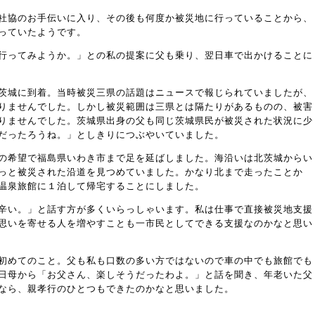
社協のお手伝いに入り、その後も何度か被災地に行っていることから、
っていたようです。
行ってみようか。」との私の提案に父も乗り、翌日車で出かけることに
茨城に到着。当時被災三県の話題はニュースで報じられていましたが、
りませんでした。しかし被災範囲は三県とは隔たりがあるものの、被害
りませんでした。茨城県出身の父も同じ茨城県民が被災された状況に少
だったろうね。」としきりにつぶやいていました。
の希望で福島県いわき市まで足を延ばしました。海沿いは北茨城からい
っと被災された沿道を見つめていました。かなり北まで走ったことか
温泉旅館に１泊して帰宅することにしました。
辛い。」と話す方が多くいらっしゃいます。私は仕事で直接被災地支援
思いを寄せる人を増やすことも一市民としてできる支援なのかなと思い
初めてのこと。父も私も口数の多い方ではないので車の中でも旅館でも
日母から「お父さん、楽しそうだったわよ。」と話を聞き、年老いた父
なら、親孝行のひとつもできたのかなと思いました。