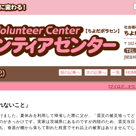
〒102
[開室
前の記事へ
次の記事へ
一覧
HOM
[ブイログ・ナウ
れないこと」
けました。夏休みを利用して帰省した際に父が、「震災の被災地ってど
のがきっかけです。実家は茨城県にあるのですが内陸のため、震災当日
ち、食器が棚から落ちて割れた程度でそれ以上の被害はありませんでし