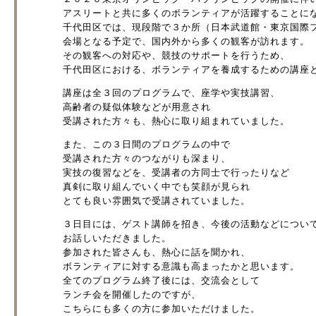
アスリートと共に多くのボランティアが活躍することに
千代田区では、現段階で３か所（日本武道館・東京国際
会場となる予定で、国内外から多くの観客が訪れます。
その観客への対応や、競技のサポートを行うため、
千代田区における、ボランティアを養成するための講座
講座は全３回のプログラムで、座学や実技講習、
高齢者の疑似体験などが用意され
受講された方々も、熱心に取り組まれていました。
また、この３日間のプログラムの中で
受講された方々のつながりも深まり、
実技の復習などを、受講者の方同士で行ったりなど
真剣に取り組んでいく中でも笑顔が見られ
とても良い雰囲気で受講されていました。
３日目には、ゲスト講師を招き、今後の活動などについ
お話しいただきました。
参加された皆さんも、熱心に話を聞かれ、
ボランティアに対する意識も高まったかと思います。
全てのプログラム終了後には、交流会として
ランチ会を開催したのですが、
こちらにも多くの方に参加いただけました。