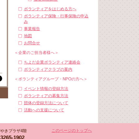
ボランティアをはじめる方へ
ボランティア保険・行事保険の申込
み
事業報告
地図
お問合せ
＜企業のご担当者様へ＞
ちよだ企業ボランティア連絡会
ボランティアクラブの案内
＜ボランティアグループ・NPOの方へ＞
イベント情報の登録方法
ボランティアの募集方法
団体の登録方法について
活動への支援について
このページのトップへ
 かがやきプラザ4階
-3265-1902