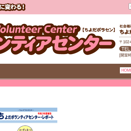
〒102
[開室
HOM